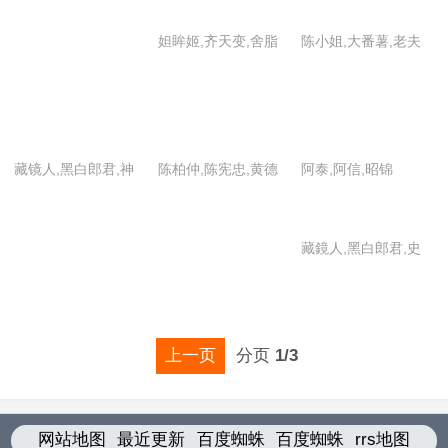
君,青阳子,太玄封羲,
妲眸姬,齐天变,舍脂
陈小姐,大番薯,老夫
天下式
多,时间城主,素还真,
子,老赵,秦先生
最光阴
藏镜人,黑白郎君,神
陈柏仲,陈宪忠,黄德
阿泰,阿信,昭锦
蛊温皇,史艳文
谅,黄佑任,赖文贤,廖
昭忠,王柏尧,吴筱丹,
藏鏡人,黑白郎君,史
吴振华
艷文一家
上一页
分页
1/3
网站地图
最近更新
百度蜘蛛
百度蜘蛛
rrs地图