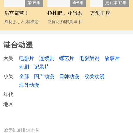
第08集
全8集
更新第07集
后宫露营！
挣扎吧，亚当君
万剑王座
風花ましろ,相模恋,
空賀花,桐村真里,伊
雅仁,陽向葵ゅか,柚
藤静
原みう
港台动漫
电影片
连续剧
综艺片
电影解说
故事片
大类
短剧
记录片
全部
国产动漫
日韩动漫
欧美动漫
小类
海外动漫
年代
地区
寂无初,剑非道,静涛