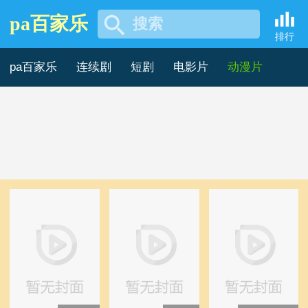
pa百家乐
搜索
热播动漫片港台动漫-pa百家
排行
乐
pa百家乐
连续剧
短剧
电影片
动漫片
记录片
综艺片