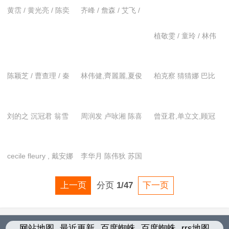
黄霑 / 黄光亮 / 陈奕
齐峰 / 詹森 / 艾飞 /
诗
周坚平 / 王清河 / 梁
植敬雯 / 童玲 / 林伟
珍妮
/ 山口惠子 / 程小月
陈颖芝 / 曹查理 / 秦
林伟健,齊麗麗,夏俊
柏克察 猜猜娜 巴比
煌 / 金彪 / 胡枫 / 更
豪,颜仟汶
姬斯
多...
刘的之 沉冠君 翁雪
周润发 卢咏湘 陈喜
曾亚君,单立文,顾冠
华 杨亿嘉 徐甄
莲
忠,杨思敏,叶先儿
cecile fleury , 戴安娜
李华月 陈伟狄 苏国
·不西 , 苏珊娜·桑泰,
柱 尹相林 邱惠芳 张
赵左 ,孙志伟
国源 陈慧兰 林于飞
上一页
分页
1/47
下一页
网站地图
最近更新
百度蜘蛛
百度蜘蛛
rrs地图