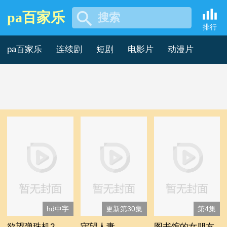
pa百家乐
搜索
中国香港故事片 -pa百家乐
排行
pa百家乐
连续剧
短剧
电影片
动漫片
记录片
综艺片
hd中字
更新第30集
第4集
欲望弹珠机2
守望人妻
图书馆的女朋友