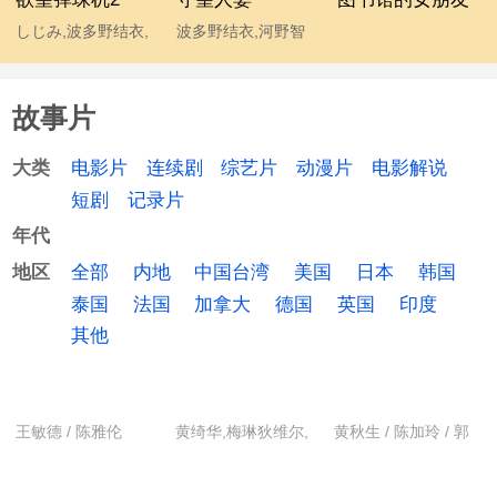
しじみ,波多野结衣,
波多野结衣,河野智
磯田泰輝,馬渕史香
典,久保田泰也,麻木
貴仁,小林节彦
故事片
电影片
连续剧
综艺片
动漫片
电影解说
大类
短剧
记录片
年代
全部
内地
中国台湾
美国
日本
韩国
地区
泰国
法国
加拿大
德国
英国
印度
其他
王敏德 / 陈雅伦
黄绮华,梅琳狄维尔,
黄秋生 / 陈加玲 / 郭
苏菲亚珍尼斯,西城
耀华 / 植敬雯 / 一条
和正
小百合 / 更多...