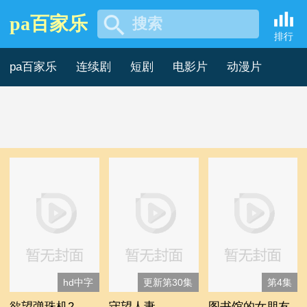
pa百家乐
搜索
2000年故事片 -pa百家乐
排行
pa百家乐
连续剧
短剧
电影片
动漫片
记录片
综艺片
hd中字
更新第30集
第4集
欲望弹珠机2
守望人妻
图书馆的女朋友