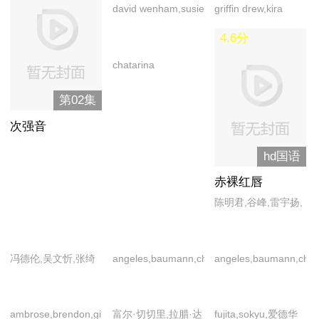
david wenham,susie
griffin drew,kira
porter
reed,shauna o'brien
4.6分
chatarina
larsson,lina englund
第02集
次强音
hd国语
赤裸红唇
陈明君,谷峰,雷宇扬,
黎彼得,施介强,谢天
华,颜仟汶
冯德伦,吴文忻,张绮
angeles,baumann,christopher,de,gianluigi,lila,
angeles,baumann,christo
桐,钟丽缇
ambrose,brendon,gibson,lauren,nicholas,thomas
富尔·切切里,拉腊·达
fujita,sokyu,爱德华