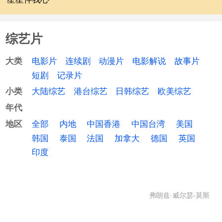
综艺片
电影片
连续剧
动漫片
电影解说
故事片
大类
短剧
记录片
大陆综艺
港台综艺
日韩综艺
欧美综艺
小类
年代
全部
内地
中国香港
中国台湾
美国
地区
韩国
泰国
法国
加拿大
德国
英国
印度
弗朗兹·威尔瑟-莫斯
特,里卡尔多·穆蒂,维