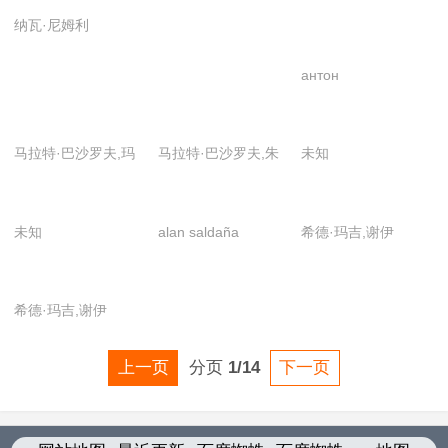
也纳爱乐乐团,维也
纳瓦·尼姆利
纳国家芭蕾舞团
антон
мамон,дария
воскобоева,денис
马拉特·巴沙罗夫,玛
马拉特·巴沙罗夫,朱
未知
вы,иван
丽莲·克罗,亚历山大·
莉王
власов,любомир,марг
舍普斯
бахтиярова,мария
未知
alan saldaña
希德·玛吉,谢伊
ган,надежда
шевченко,ольга
домбровская,свами
希德·玛吉,谢伊
даши,马拉特·巴沙罗
夫,玛丽莲·克罗
上一页
分页
1/14
下一页