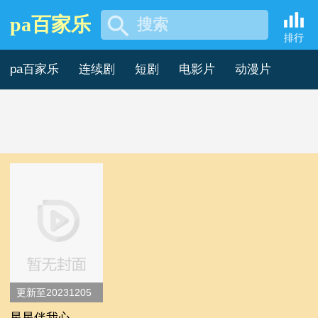
pa百家乐
搜索
其他综艺片 -pa百家乐
排行
pa百家乐
连续剧
短剧
电影片
动漫片
记录片
综艺片
更新至20231205
期
星星伴我心