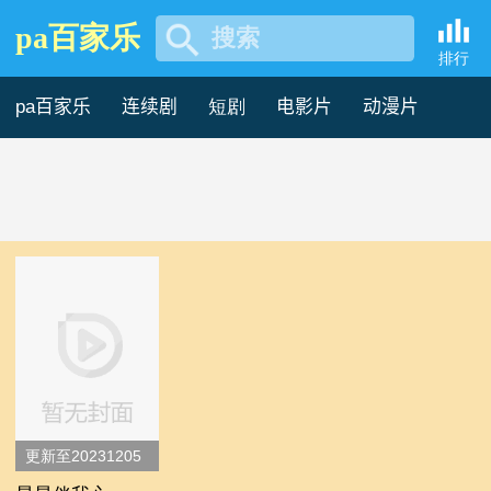
pa百家乐
搜索
2004年综艺片 -pa百家乐
排行
pa百家乐
连续剧
短剧
电影片
动漫片
记录片
综艺片
更新至20231205
期