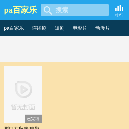
pa百家乐
搜索
英国电影解说 -pa百家乐
排行
pa百家乐
连续剧
短剧
电影片
动漫片
记录片
综艺片
已完结
裂口女归来[电影