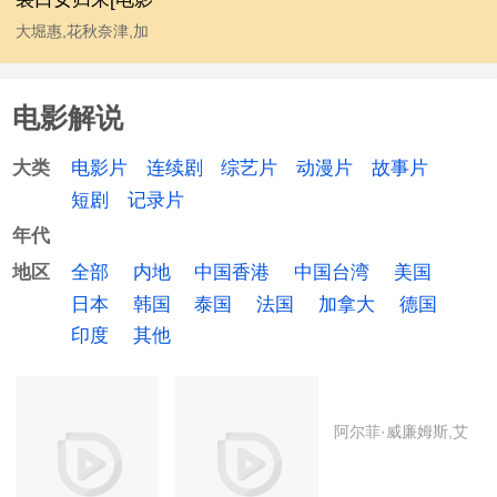
解说]
大堀惠,花秋奈津,加
瀬信行,里久鸣祐果,
山下まみ,杉本凌士,
电影解说
小澤真利奈
电影片
连续剧
综艺片
动漫片
故事片
大类
短剧
记录片
年代
全部
内地
中国香港
中国台湾
美国
地区
日本
韩国
泰国
法国
加拿大
德国
印度
其他
阿尔菲·威廉姆斯,艾
德文·瑞丁,艾琳·凯利
曼,艾玛·莱尔德,戈登