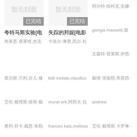
阿尔特·纽柯克,安娜·
·亚历山大,吉哈兹·艾
坎普,安娜·克拉姆斯
尔·鲁法埃,杰克·奥康
已完结
已完结
基,达明·乔伊·伦道
奈尔,金·艾伦,克里斯
giorgia massetti,黛
夫,大卫·伦格尔,杜夫
夸特马斯实验[电
失踪的邦妮[电影
托弗·富尔福德,拉尔
安娜·哈卡索,海伦·亨
·乌戴·辛格,吉吉·尊
影解说]
解说]
布莱恩·唐莱维,杰克·
卡洛尔·琳蕾,凯尔·杜
夫·费因斯,毛拉·伯
特,罗杰·汉蒙德,马克
巴多,贾斯汀·哈特雷,
华纳,玛吉娅·迪安
拉,劳伦斯·奥利弗
德,齐·刘易斯-帕里,
文森特·普莱斯,伊恩·
·坎巴斯,米莱娜·伍柯
杰夫·蔡斯,克雷格·安
乔·布莱克莫尔,乔弗
奥格尔维
迪克,斯蒂芬·坎贝尔·
东,克里斯托弗·,雷·
里·纽兰德,萨姆·洛
莫尔,斯嘉丽·约翰逊,
埃尔南德斯,蕾蓓尔·
克,桑迪·巴切勒,斯特
查尔斯·兰利,吉儿·修
bidi iredale,claudius
戴维·张振熙,蒂莫西·
汤姆·威尔金森,约翰·
威尔森,马克·德米特,
拉·古奈特,希,亚伦·
伦,罗宾·斯蒂芬,莎莉
peters,kaine
奥利芬特,冯推守,福
斯坦丁
马克·瓦雷,迈克尔·奥
泰勒-约翰逊,朱迪·科
·哈克,斯蒂芬·e·米勒,
davis,liam h,tajinder
里斯特·惠特克,戈登·
尼尔,萨姆·亨廷顿,斯
艾伦·戴维斯,彼得·戴
murat erk,阿西夫·拉
andrew
默
斯蒂芬·谢伦,特瑞·欧
singh chana,艾琳·多
亚历山大,吉尔·温特
蒂芬·多尔夫,雪莉·可
维森,卡罗琳·昆汀
扎·米尔,埃丽·舒卡,
wilde,anthony
奎恩
尔蒂,艾米莉·皮斯,艾
尼茨,吉姆·凯萨,贾斯
拉,扎卡里·瓦斯克斯
安德鲁·浩二,奥利·舒
benson,corinna
什雷·沃特斯,奥斯汀·
汀·康维尔,杰克·,杰
奥利·舒卡,戴恩·朱勒
frances katz,melissa
艾伦·戴维斯,卡罗琳·
卡,布莱恩·威纳尔,法
seddon,david
海恩斯,道格拉斯·罗
瑞米·安·琼斯,克塞利
尔,丹尼尔·弗恩,凯特
humler,rebecca
昆汀,约翰·布鲁塞尔
蒂·艾沙耶德,菲尔·丹
trevena,james