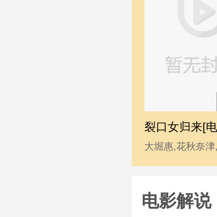
裂口女归来[电
大堀惠,花秋奈津
行,里久鸣祐果,
杉本凌士,小澤真
电影解说