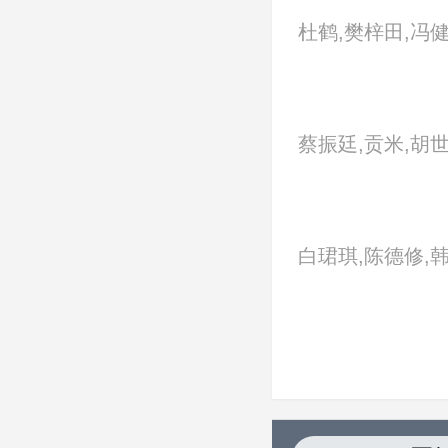
中凯
杜鹤,樊梓田,冯健
高郡伟,韩正懿,
一凡,金子枫,荆浩
蔡振廷,贡米,胡
李翠翠,刘伯勋,
平,石悦安鑫,徐
拓,刘小蕙,刘羽桐
吕嘉兴,马铭,马伊
白珺琪,陈德修,
庞泽轩,沈航,宋
晨,刘冠麟,瞿澳晖
垚,王成阳,王建军
梦佳,汪东城,夏
王倩,王挺,王志恒
麒,张海宇
杨宗儒,姚扩,尹馨
张燕妮,赵坤,郑