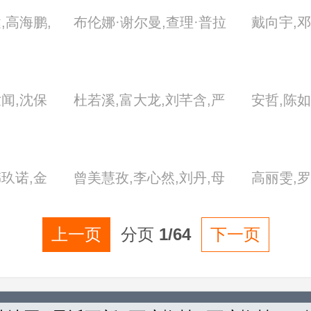
鲁姆·费奥瑞,科洛·葛蕾丝·
,高海鹏,
布伦娜·谢尔曼,查理·普拉
戴向宇,邓
莫瑞兹,罗莎·埃斯科达,麦
何保龙,焦
默,迪伦·麦克德莫特,兰斯·
婷婷,刘忻
卡·梦露,帕克·索耶,撒迪厄
,鞠庆洲,
钱泰尔斯-韦茨,麦迪逊·贝
孟子荻,王
斯·丹尼尔斯,斯蒂芬·瑞,伊
世闻,沈保
杜若溪,富大龙,刘芊含,严
安哲,陈如
刘飞虎,刘
蒂,萨曼莎·玛西丝
莎贝尔·于佩尔,扎威·阿什
洋,杨雪儿
屹宽,岳丽娜,张天阳
雅,黄圣球
,罗允骏,
顿
邱泽,万芳
妹,毛妮,
韩玖诺,金
曾美慧孜,李心然,刘丹,母
高丽雯,罗
杨丽音,
欣华,孙添
,沈瑶,汤
其弥雅,王学兵,易大千,易
栅,施京明
,王茜华,
上一页
分页
1/64
下一页
一瑶,杨运
平
王天辰,王
,杨升娟,
济玮,张凯
梓,于震,
成,周小君