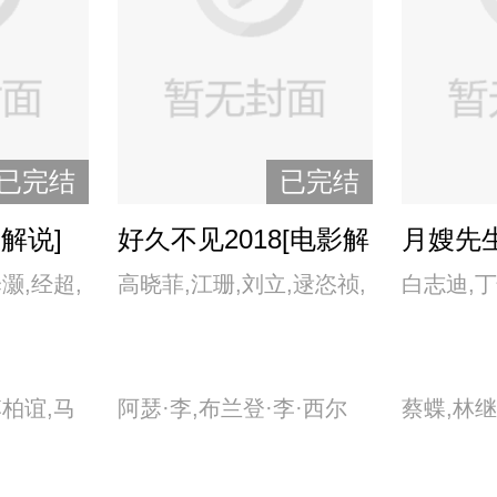
已完结
已完结
解说]
好久不见2018[电影解
月嫂先生
说]
灏,经超,
高晓菲,江珊,刘立,逯恣祯,
白志迪,丁
嘉倪,张钧
田雷,王森,杨子姗,张国立,
冉,王维唯
张政,郑恺,钟楚曦,周宸佳
茵
李柏谊,马
阿瑟·李,布兰登·李·西尔
蔡蝶,林继
王梓权,魏
斯,简·佩里,杰夫·西勒,科