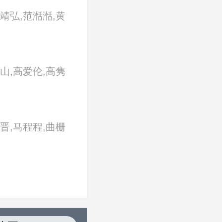
靖弘,范湉湉,黄
,刘育同,马樱侨,
霏霏,武艺
山,高爱伦,高隽
,梁正群,刘黛莹,
,吴定谦,谢盈萱,
晋,马程程,曲栅
钟欣凌,周洺甫
,史可,唐嫣,王姬,
志文,许龄月,于
丽,张晞临