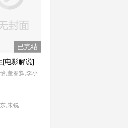
已完结
[电影解说]
怡,董春辉,李小
,吴奇隆,许娣,朱
东,朱锐