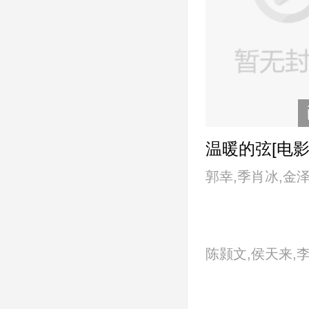
温暖的弦[电影
郭幸,季肖冰,金泽
梁大维,张翰,张
甯,周奇奇
陈颢文,侯天来,
境,王劲松,王晓,