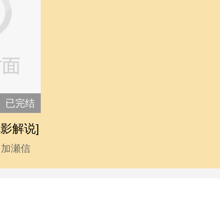
已完结
影解说]
,加瀬信
山下まみ,
利奈