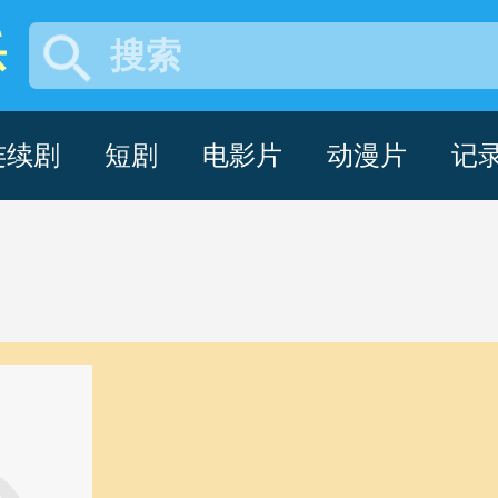
乐
搜索
年电影解说 -pa百家乐
连续剧
短剧
电影片
动漫片
记