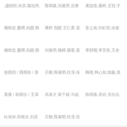
,盛朗熙,孙昊,魏冠男,
陈明昊,刘昊然,吕聿
美加佳,唐昕,王钰,于
袁媛
来,梅婷,唐曾,袁弘,周
谷鸣,袁昊
冬雨
褚栓忠,董娉,向甜,杨
黄轩 倪妮 王仁君 袁
姜之南,邱虹凯,徐紫
昊飞,袁志博
文康 韩东君 刘昊
茵,袁昊,祝子杰
褚栓忠,董娉,向甜,杨
刘昊然,梅婷,唐曾,袁
李舒桐,李艺彤,王余
昊飞,袁志博
弘,周冬雨
阳,肖燃,应昊茗,袁昊,
张雅卓,张雨剑,赵芮
张雨剑 / 周雨彤 / 袁
贝勒,陈昊明,杜淳,任
韩晓,林心如,陆毅,吴
玉,周雨彤
昊 / 肖燃 / 王余阳 /
豪,杨蕊嘉,袁姗姗,张
镇宇,吴智昊,袁咏仪,
李舒桐 / 赵芮玉 / 应
雯,张钊
周文健
袁昊 / 赵昭仪 / 王泽
高基才,黄千硕,马超,
陈雨薇,房岩,克拉拉,
昊茗 / 李艺彤 / 张雅
轩 / 毛娜 / 关芯 / 余
易柏辰,余凯宁,袁昊,
李嘉琦,袁伶嫣,张昊
卓
凯宁 / 黄千硕
赵昭仪
玥,张梦露
杜海涛,郭晓东,刘昊
贝勒,陈昊明,杜淳,任
然,欧豪,王宝强,袁弘,
豪,杨蕊嘉,袁姗姗,张