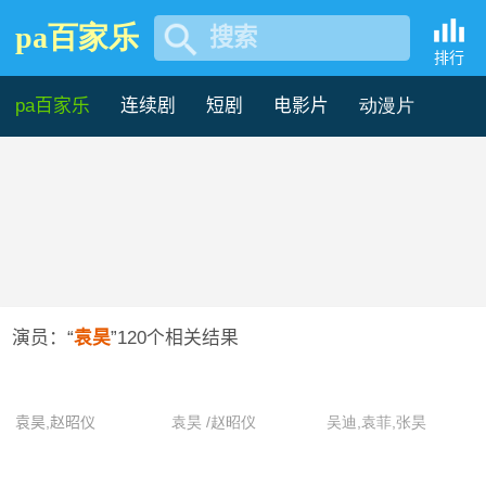
pa百家乐
搜索
袁昊主演的最新电影-pa百家
排行
乐
pa百家乐
连续剧
短剧
电影片
动漫片
记录片
综艺片
演员：“
袁昊
”
120
个相关结果
袁昊,赵昭仪
袁昊 /赵昭仪
吴迪,袁菲,张昊