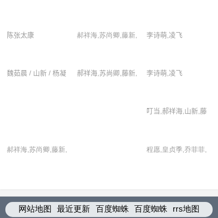
陈张太康
郝祥海,苏尚卿,藤新,
李诗萌,凌飞
zhangtaikang chen,
佟心竹,魏茹晨,小连
楚越,郝祥海,胡霖,金
杀,阎么么,杨凝,张韦
魏茹晨 / 山新 / 杨凝
郝祥海,苏尚卿,藤新,
李诗萌,凌飞
琪,李诗萌,凌飞,刘蕊
/ 叮当 / 藤新 / 小连
佟心竹,魏茹晨,小连
瑄,苏尚卿,佟心竹,魏
杀 / 张韦 / 阎么么 /
杀,阎么么,杨凝,张韦
茹晨,闫夜桥 yeqiao
叮当,郝祥海,山新,藤
郝祥海 / 皇贞季 / 闫
yan,阎么么
新,魏茹晨,小连杀,阎
夜桥
么么,杨凝,张韦
郝祥海,苏尚卿,藤新,
程愿,皇贞季,乔菲菲,
佟心竹,魏茹晨,小连
山新,小连杀,杨凝
杀,阎么么,杨凝,张韦
网站地图
最近更新
百度蜘蛛
百度蜘蛛
rrs地图