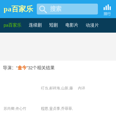
pa百家乐
搜索
金今的作品有哪些-pa百家乐
排行
pa百家乐
连续剧
短剧
电影片
动漫片
记录片
综艺片
导演：“
金今
”
32
个相关结果
叮当,郝祥海,山新,藤
内详
新,魏茹晨,小连杀,阎
么么,杨凝,张韦
苏尚卿,佟心竹
程愿,皇贞季,乔菲菲,
山新,小连杀,杨凝