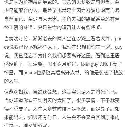
也是因为精神疾病导致的。其余的大多数是有担当，至
少是能配合的人。最差了也就是个因为容貌焦虑而自暴
自弃而已，至少与人无害。主角夫妇的结局甚至还有寿
终正寝的味道。只是生命的短暂让人有些唏嘘。
当傍晚时分，渐渐老去的两人坐在沙滩上看着大海，pris
ca说我已经不想那个人了，我现在只想和你在一起。guy
说，我已经忘了为什么我们想要离开这里。看到这里居
然感到了一丝温馨，似乎岁月静好。随后guy长眠于妻子
怀里，而prisca也紧随其后离开人世。的确是像极了快放
的人生。
但悲观如我，自然还会想，这其实只是人之将死而已。
当你知道你看不到明天的太阳了，很多事情一下子就变
得不重要了。人生大多数时候不是不想，而是算了。如
果能出去，如果还有时日，人生会不会又会回到原来的
道路上，谁又知道呢。