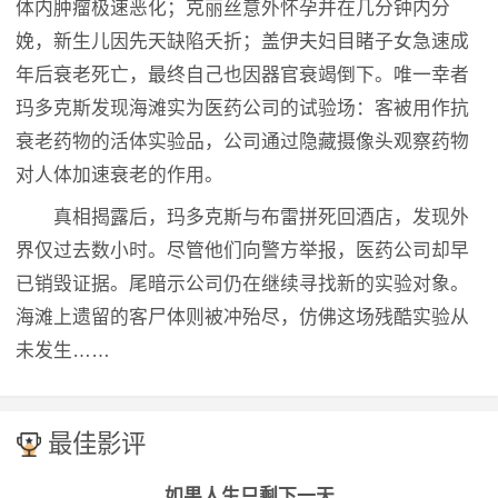
体内肿瘤极速恶化；克丽丝意外怀孕并在几分钟内分
娩，新生儿因先天缺陷夭折；盖伊夫妇目睹子女急速成
年后衰老死亡，最终自己也因器官衰竭倒下。唯一幸者
玛多克斯发现海滩实为医药公司的试验场：客被用作抗
衰老药物的活体实验品，公司通过隐藏摄像头观察药物
对人体加速衰老的作用。
真相揭露后，玛多克斯与布雷拼死回酒店，发现外
界仅过去数小时。尽管他们向警方举报，医药公司却早
已销毁证据。尾暗示公司仍在继续寻找新的实验对象。
海滩上遗留的客尸体则被冲殆尽，仿佛这场残酷实验从
未发生……
最佳影评
如果人生只剩下一天