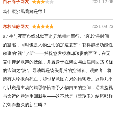
白石春子网友
2021-12-06
尔森
邢峰,徐灏翔,詹·奥利
為什麼沙馬蘭總是很土
弗·施罗德,朱利安·林
希德-图特
寒枝雀静网友
2021-09-23
a / 生与死两条线缄默而奇异地相向而行。“衰老”是时间
的凝缩，同时也是人物生命的加速复苏：获得超出功能性
叙事的“视”与“听”——捕捉愈发模糊却珍贵的面容，在无
言中捧起歌声的抚触，并置身于在海面与山崖间回荡飞旋
的宏阔之“波”。导演既是镜头背后的控制者、观察者，将
所有人物揪向死亡，却也是意图布局的错谬者。这种几乎
可以说是主动的错谬恰恰给予人物自主的空间，逆着监视
与命运的巷道重回新生——这不就是《阮玲玉》结尾那样
沉郁而坚决的新生吗？