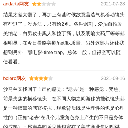
andarta网友
2021-07-28
结尾太差太蠢了，再加上有些时候故意营造气氛移动镜头
有些过了，没办法，只有给2🌟。各种讽刺，爱拍自拍爱
美怕老，白男攻击黑人和拉丁裔，以及明喻大药厂等等都
很明显，在今日看略美剧/netflix质量。另外这部片还让我
想到另外一部电影-time trap。总体一般，但得空可以随
便看看。
bolero网友
2021-09-16
沙马兰又找回了自己的感觉：“老去”是一种感觉，变焦、
前景失焦的横移镜头、在不同人物之间游移的推轨镜头都
是一种眩晕的感官模拟，现象背后既是生理性的也是心理
性的（正如“老去”在几个儿童角色身上产生的不只是身体
的成熟）；尾声喜闻乐见地锁定在了美式商业集团阴谋