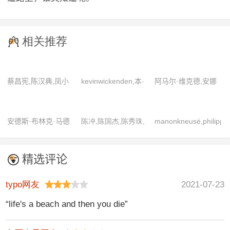
相关推荐
蔡昌宪,陈汉典,凤小
kevinwickenden,本·
阿马尔·维克德,安娜
岳,黄镫辉,柯佳嬿,马
德鲁,戴米恩·路易斯,
丽·提普顿,保罗·陈,
如龙,钮承泽,阮经天,
海莉·阿特维尔,雷·温
崔岷植,弗雷德里克·
安德斯·布林克·马德
陈冲,陈国杰,陈秀珠,
manonkneusé,philipper
席曼宁,赵又廷
斯顿,斯蒂文·麦金托
周,高靖榕,克莱尔·陈,
森,奥玛尔·沙加威,杰
陈勋奇,胡枫,黄韵诗,
安托万·贝特朗,海伦·
什
克里斯多夫·泰克,李
西卡·迪内奇,劳拉·布
李殿朗,刘志荣,沈威,
文森特,嘉莲·维雅
淳,林暐恒,吕克·贝松,
精选评论
罗,马特·福勒,蒙坦·
张武孝
摩根·弗里曼,皮鲁·埃
瑟贝尔,莫滕·桑博,西
斯贝克,塞德里克·舍
typo网友
2021-07-23
蒙·本尼杰格,雅各布·
瓦姆,塞缪尔·丘林,邵
“life's a beach and then you die”
克德格恩,雅各布·乌
斯凡,斯嘉丽·约翰逊,
尔里克·罗曼,约翰·奥
沃尔夫冈·皮索尔斯,