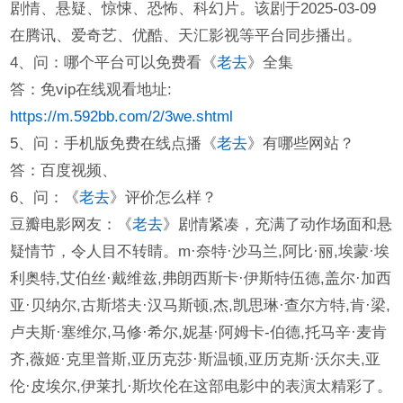
剧情、悬疑、惊悚、恐怖、科幻片。该剧于2025-03-09
在腾讯、爱奇艺、优酷、天汇影视等平台同步播出。
4、问：哪个平台可以免费看《
老去
》全集
答：免vip在线观看地址:
https://m.592bb.com/2/3we.shtml
5、问：手机版免费在线点播《
老去
》有哪些网站？
答：百度视频、
6、问：《
老去
》评价怎么样？
豆瓣电影网友：《
老去
》剧情紧凑，充满了动作场面和悬
疑情节，令人目不转睛。m·奈特·沙马兰,阿比·丽,埃蒙·埃
利奥特,艾伯丝·戴维兹,弗朗西斯卡·伊斯特伍德,盖尔·加西
亚·贝纳尔,古斯塔夫·汉马斯顿,杰,凯思琳·查尔方特,肯·梁,
卢夫斯·塞维尔,马修·希尔,妮基·阿姆卡-伯德,托马辛·麦肯
齐,薇姬·克里普斯,亚历克莎·斯温顿,亚历克斯·沃尔夫,亚
伦·皮埃尔,伊莱扎·斯坎伦在这部电影中的表演太精彩了。