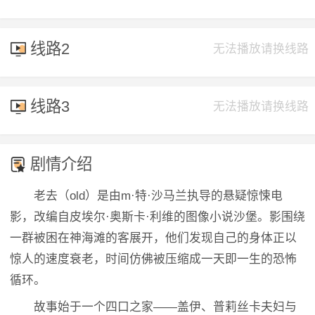
线路2
无法播放请换线路
线路3
无法播放请换线路
剧情介绍
老去（old）是由m·特·沙马兰执导的悬疑惊悚电
影，改编自皮埃尔·奥斯卡·利维的图像小说沙堡。影围绕
一群被困在神海滩的客展开，他们发现自己的身体正以
惊人的速度衰老，时间仿佛被压缩成一天即一生的恐怖
循环。
故事始于一个四口之家——盖伊、普莉丝卡夫妇与