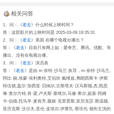
相关问答
1、问：《
老去
》什么时候上映时间？
答：这部影片的上映时间是 2025-03-09 19:35:31
2、问：《
老去
》美国 在哪个电视台播出？
答：《
老去
》目前只有网上如：爱奇艺、腾讯、优酷、等
播出、没有在电视台播。
3、问：《
老去
》演员表
答：《
老去
》是由 m·奈特·沙马兰 执导，m·奈特·沙马兰,
阿比·丽,埃蒙·埃利奥特,艾伯丝·戴维兹,弗朗西斯卡·伊斯
特伍德,盖尔·加西亚·贝纳尔,古斯塔夫·汉马斯顿,杰,凯思
琳·查尔方特,肯·梁,卢夫斯·塞维尔,马修·希尔,妮基·阿姆
卡-伯德,托马辛·麦肯齐,薇姬·克里普斯,亚历克莎·斯温顿,
亚历克斯·沃尔夫,亚伦·皮埃尔,伊莱扎·斯坎伦 领衔主演的