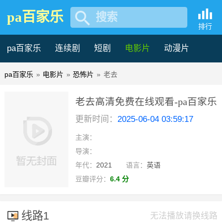
pa百家乐
搜索
排行
pa百家乐
连续剧
短剧
电影片
动漫片
pa百家乐
»
电影片
»
恐怖片
»
老去
记录片
综艺片
老去高清免费在线观看-pa百家乐
更新时间：
2025-06-04 03:59:17
主演：
导演：
年代：
2021
语言：
英语
豆瓣评分：
6.4 分
线路1
无法播放请换线路