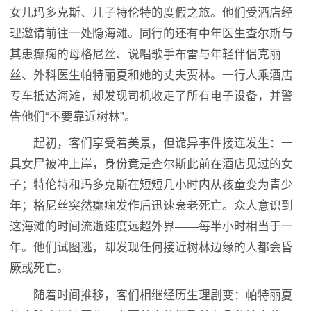
女儿玛多克斯、儿子特伦特的度假之旅。他们受酒店经
理邀请前往一处隐海滩。同行的还有中年医生查尔斯与
其患癫痫的母格尼丝、说唱歌手布雷与年轻伴侣克丽
丝、外科医生帕特丽夏和她的丈夫贾林。一行人乘酒店
专车抵达海滩，却发现司机收走了所有电子设备，并警
告他们“不要靠近树林”。
起初，客们享受着美景，但诡异事件接连发生：一
具女尸被冲上岸，身份竟是查尔斯此前在酒店见过的女
子；特伦特和玛多克斯在短短几小时内从孩童变为青少
年；格尼丝突然癫痫发作后迅速衰老死亡。众人意识到
这海滩的时间流逝速度远超外界——每半小时相当于一
年。他们试图逃，却发现任何接近树林边缘的人都会昏
厥或死亡。
随着时间推移，客们相继经历生理剧变：帕特丽夏