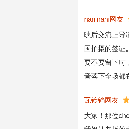
naninani网友
映后交流上导
国拍摄的签证
要不要留下时
音落下全场都
瓦铃铛网友
大家！那位che