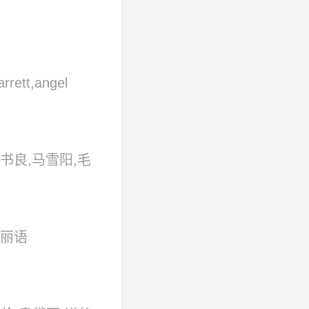
rrett,angel
helcy
mir
书良,马雪阳,毛
randika,gabriela
,孙蛟龙,伊力达
 muchtar,kezia
,尤靖茹,张易,赵
randhika
王丽语
tora narajan,zee