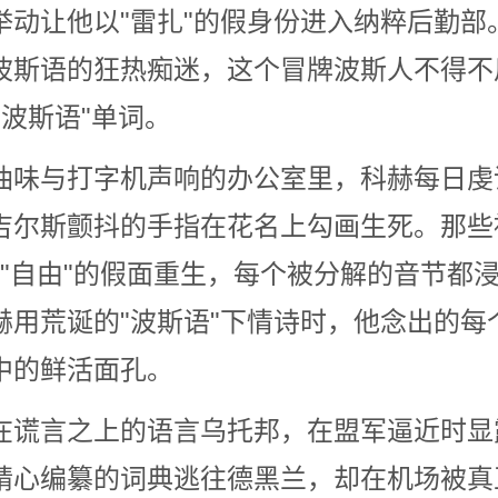
举动让他以"雷扎"的假身份进入纳粹后勤部
波斯语的狂热痴迷，这个冒牌波斯人不得不
"波斯语"单词。
油味与打字机声响的办公室里，科赫每日虔
吉尔斯颤抖的手指在花名上勾画生死。那些
平""自由"的假面重生，每个被分解的音节都
赫用荒诞的"波斯语"下情诗时，他念出的每
中的鲜活面孔。
言之上的语言乌托邦，在盟军逼近时显
精心编纂的词典逃往德黑兰，却在机场被真