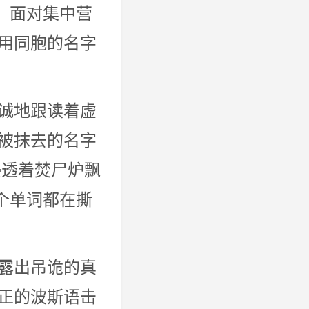
。面对集中营
用同胞的名字
诚地跟读着虚
被抹去的名字
浸透着焚尸炉飘
个单词都在撕
露出吊诡的真
正的波斯语击