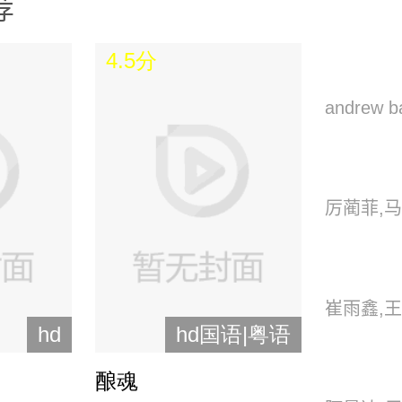
荐
4.5分
andrew ba
sianturi,c
clarissa,e
厉蔺菲,马
mahira,fa
凡,裴晨伟
mar,iszur
尔·巴哈提
caroline,
崔雨鑫,
红霞
jamil,sha
hd
hd国语|粤语
jkt48
酿魂