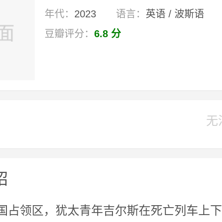
年代：
2023
语言：
英语 / 波斯语
豆瓣评分：
6.8 分
无
绍
国占领区，犹太青年吉尔斯在死亡列车上下