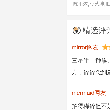
陈雨浓,豆艺坤,
星翰,杨诗倩,于
宇,张艺骞
精选评
mirror网友
三星半。种族
方，碎碎念到
mermaid网友
拍得稀碎但不