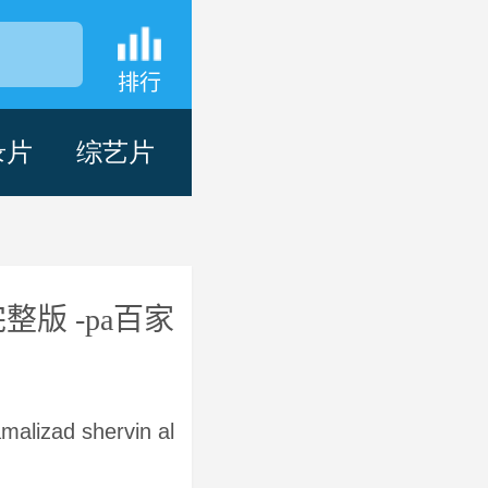
排行
录片
综艺片
版 -pa百家乐
hd
malizad shervin alenabi