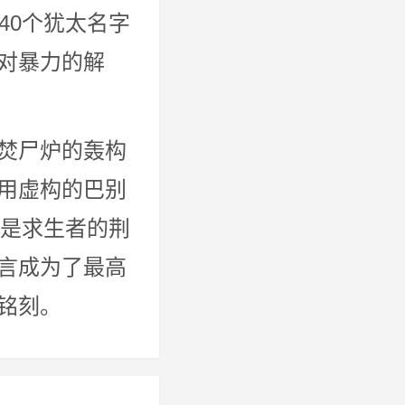
40个犹太名字
对暴力的解
焚尸炉的轰构
用虚构的巴别
既是求生者的荆
言成为了最高
铭刻。