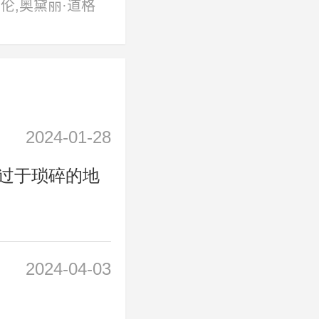
伦,奥黛丽·道格
卡·布莱恩特,怀
卡梅伦·桑德斯,凯
文·沙茨巴赫,拉斐
,娜塔莉·彼得森,
2024-01-28
德,萨姆·麦克威
过于琐碎的地
勒·班克斯,泰勒·
田宫·路易斯,托
,西德尼·莫斯,扬
克
2024-04-03