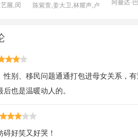
阿曼达·巴
耿艺展,闵
陈紫萱,姜大卫,林耀声,卢
拉斯,比安
子伦,岳训
瀚霆,吴肇轩,袁澧林,朱栢
利·吉村,
康
论
伦·张,凯
尔·托马斯
娜塔莉·瑞
、性别、移民问题通通打包进母女关系，有
廉姆斯,泰
斯威夫特,
最后也是温暖动人的。
里·埃文斯
·拉夫尼
妨碍好笑又好哭！