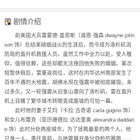
剧情介绍
前美国大兵雷蒙德·盖恩斯（道恩·强森 dwayne john
son 饰）在结束硝烟战火的生涯后，而今成为洛杉矶消
防局的直升机救援人员。虽然工作中全力以赴，受人敬
仰，值得信赖，这些却都无法挽回他失败的婚姻。某次
短暂休假后，雷重返岗位，这时在内华达州南部发生了
百年不遇的大地震，胡佛水坝在强震中被彻底摧毁。未
过多久，又一轮强震从旧金山袭向了洛杉矶，雷在直升
机上目睹了繁华城市转眼变成废墟的可怕一幕。
此时他的妻子艾玛（卡拉·古奇诺 carla gugino 饰）
和女儿布蕾克（亚历珊德拉·达达里奥 alexandra daddari
o 饰）此时分处两座城市，为了拯救最爱的两个人，他
只身一人，勇往直前，与地震展开争分夺秒的赛跑……