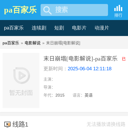
pa百家乐
搜索
排行
pa百家乐
连续剧
短剧
电影片
动漫片
pa百家乐
»
电影解说
»
末日崩塌[电影解说]
记录片
综艺片
末日崩塌[电影解说]-pa百家乐
已
更新时间：
2025-06-04 12:11:18
主演：
导演：
年代：
2015
语言：
英语
线路1
无法播放请换线路