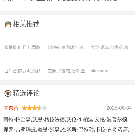
相关推荐
崔岷植,韩石圭,黄政
胡轶心,黄国辉,江涛,
大卫·尼克,何家蓓,杰
民,金秀路,金允珍,李
林耀声,刘亭君,卢镇
曼·翰苏,诺曼·瑞杜斯
胜欣,李钟赫,林炯俊,
业,区嘉雯,施魅力,太
白润音,陈庭妮,黄舒
艾迪,冯爱慈,嘉伦,金
alejandro
朴勇宇,宋康昊,余浩
保,王晓怡,袁富华,翟
湄,赖澔哲,雷嘉纳,廖
兴贤,刘雅丽
akara,baba
民,张铉诚
紫筠
钦亮,林晖闵,林雨葶,
oyejide,david
精选评论
刘明勋,刘子铨,卢以
figlioli,jeff
恩,阙铭佑,饶星星,喜
mirza,moronke
梦奈昔
2025-06-04
翔,小熏,杨家芸,张书
akinola,pepa
阿特·帕金森,艾恩·格拉法德,艾伦·d·柏温,艾伦·波普尔顿,
伟,郑人硕
duarte,vala noren,
保罗·吉亚玛提,道恩·强森,杰米斯·巴特勒,卡拉·古奇诺,凯
大卫·巴雷亚,何塞‧帕