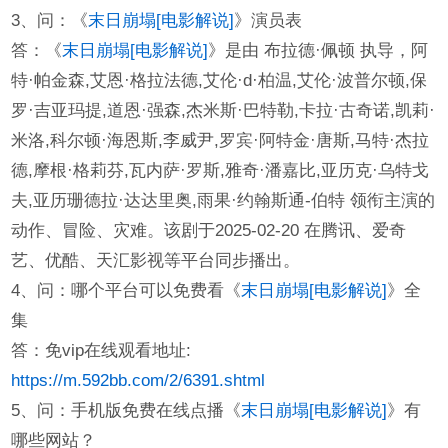
3、问：《
末日崩塌[电影解说]
》演员表
答：《
末日崩塌[电影解说]
》是由 布拉德·佩顿 执导，阿
特·帕金森,艾恩·格拉法德,艾伦·d·柏温,艾伦·波普尔顿,保
罗·吉亚玛提,道恩·强森,杰米斯·巴特勒,卡拉·古奇诺,凯莉·
米洛,科尔顿·海恩斯,李威尹,罗宾·阿特金·唐斯,马特·杰拉
德,摩根·格莉芬,瓦内萨·罗斯,雅奇·潘嘉比,亚历克·乌特戈
夫,亚历珊德拉·达达里奥,雨果·约翰斯通-伯特 领衔主演的
动作、冒险、灾难。该剧于2025-02-20 在腾讯、爱奇
艺、优酷、天汇影视等平台同步播出。
4、问：哪个平台可以免费看《
末日崩塌[电影解说]
》全
集
答：免vip在线观看地址:
https://m.592bb.com/2/6391.shtml
5、问：手机版免费在线点播《
末日崩塌[电影解说]
》有
哪些网站？