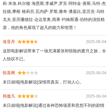
尔马,克里斯蒂娜·罗
莉·米洛,科尔顿·海恩斯,李威尹,罗宾·阿特金·唐斯,马特·杰
朵,马克·门查卡,米切
拉德,摩根·格莉芬,瓦内萨·罗斯,雅奇·潘嘉比,亚历克·乌特
尔·马伦,乔安娜·博尔
戈夫,亚历珊德拉·达达里奥,雨果·约翰斯通-伯特的演技精
哈 ,维多利亚·阿尔考
湛，他的角色展现了超凡的能力和智慧！
克
洛亚舟
2025-06-04
这部电影解说带来了一场充满紧张和惊险的蜜月之旅，令
人惊叹不已。
惊喜网
2025-06-04
末日崩塌[电影解说]深情而真实，打动人心。
韩傲凡
2025-06-04
末日崩塌[电影解说]通过各种恐怖场景和意想不到的剧情