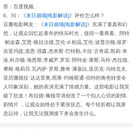
答：百度视频、
6、问：《
末日崩塌[电影解说]
》评价怎么样？
豆瓣电影网友：《
末日崩塌[电影解说]
》充满了童真和幻
想，让观众回忆起童年的快乐时光，值得一看再看。阿特
·帕金森,艾恩·格拉法德,艾伦·d·柏温,艾伦·波普尔顿,保罗·
吉亚玛提,道恩·强森,杰米斯·巴特勒,卡拉·古奇诺,凯莉·米
洛,科尔顿·海恩斯,李威尹,罗宾·阿特金·唐斯,马特·杰拉德,
摩根·格莉芬,瓦内萨·罗斯,雅奇·潘嘉比,亚历克·乌特戈夫,
亚历珊德拉·达达里奥,雨果·约翰斯通-伯特的角色转变令
人印象深刻，她的表演充满了情感力量。这部电影让我笑
破了肚皮！布拉德·佩顿导演创造了一个扣人心弦的剧情,
剧情片 ，让观众始终处于紧张状态。每个转折都让我屏
息以待，让我无法预测接下来会发生什么。