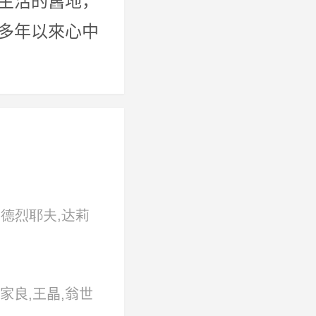
生活的舊地，
多年以來心中
安德烈耶夫,达莉
亚克,维克多·多
夫
家良,王晶,翁世