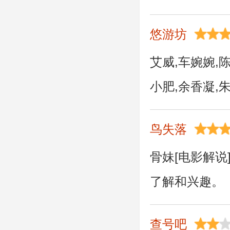
悠游坊
艾威,车婉婉,
小肥,余香凝
鸟失落
骨妹[电影解
了解和兴趣。
查号吧