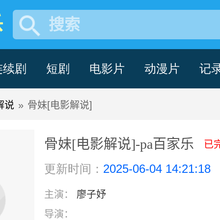
乐
搜索
连续剧
短剧
电影片
动漫片
记
解说
»
骨妹[电影解说]
骨妹[电影解说]-pa百家乐
已
更新时间：
2025-06-04 14:21:18
主演：
廖子妤
导演：