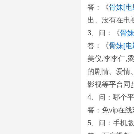
答：《
骨妹[电
出、没有在电
3、问：《
骨妹
答：《
骨妹[电
美仪,李李仁,
的剧情、爱情、
影视等平台同
4、问：哪个
答：免vip在
5、问：手机