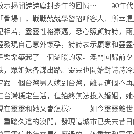
啟示揭開詩詩塵封多年的回憶⋯ 90年代
「骨場」，戰戰兢兢學習招呼客人，所幸遇
紀相若，靈靈性格豪邁，悉心照顧詩詩，兩
靈發現自己意外懷孕，詩詩表示願意和靈靈
子樂樂築起了一個溫暖的家。澳門回歸前夕
跌，眾姐妹各謀出路。靈靈也開始對詩詩冷
定跟一個台灣男人嫁到台灣，離開這個不再
在台灣穩定生活，但始終無法投入婚姻，她
現在靈靈和她又會怎樣？ 如今靈靈離世
，重踏久違的澳門，發現這城市已失去昔日