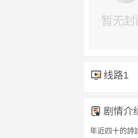
线路1
剧情介
年近四十的詩