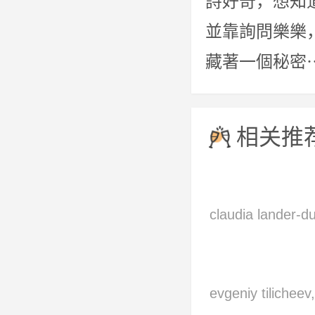
詩好奇，想知
並靠詢問樂樂
藏著一個秘密
相关推
claudia lander-du
lab,sue cleave
维,奥列格·扬科
evgeniy tilicheev,
罗·克莱顿,戴安