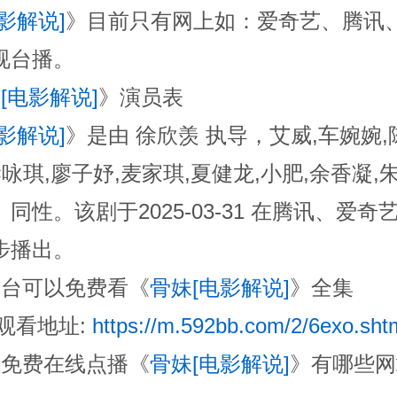
影解说]
》目前只有网上如：爱奇艺、腾讯
视台播。
[电影解说]
》演员表
影解说]
》是由 徐欣羡 执导，艾威,车婉婉,
梁咏琪,廖子妤,麦家琪,夏健龙,小肥,余香凝,
同性。该剧于2025-03-31 在腾讯、爱
步播出。
平台可以免费看《
骨妹[电影解说]
》全集
线观看地址:
https://m.592bb.com/2/6exo.sht
版免费在线点播《
骨妹[电影解说]
》有哪些网