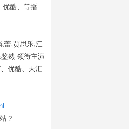
、优酷、等播
陈蕾,贾思乐,江
朱鉴然 领衔主演
奇艺、优酷、天汇
ml
站？