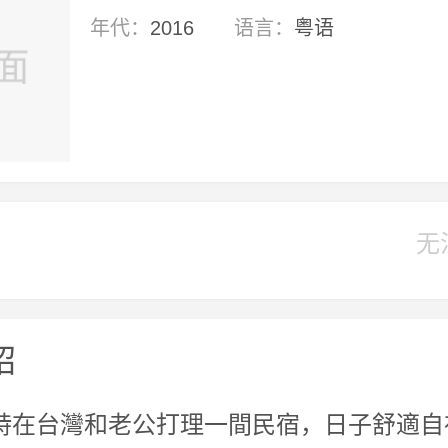
年代：
2016
语言：
粤语
无
绍
詩在台灣和老公打理一間民宿，日子舒適自