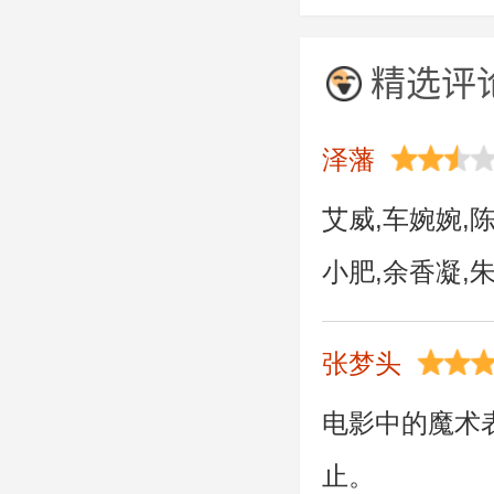
velts,igor gnevas
特,哈利·戴恩·斯
lumiste,kazimir
玛丽亚普拉芙达,
精选评
rabetsky,v. vasily
兰切特,克里斯蒂
阿列克谢·克拉夫
孔苏埃洛·德哈维
泽藩
尔加·米罗诺娃,
亚姆·卡琳,伊莫金
艾威,车婉婉,
巴格多纳斯,柳博
约翰·特托罗,约
小肥,余香凝
劳恰维丘斯,维克
茨,亚历山大·别
张梦头
电影中的魔术
止。