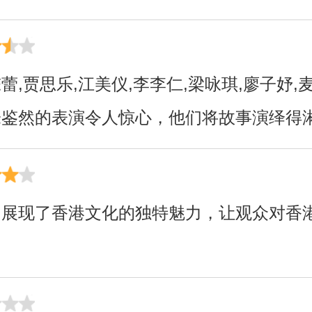
陈蕾,贾思乐,江美仪,李李仁,梁咏琪,廖子妤,
,朱鉴然的表演令人惊心，他们将故事演绎得
说]展现了香港文化的独特魅力，让观众对香