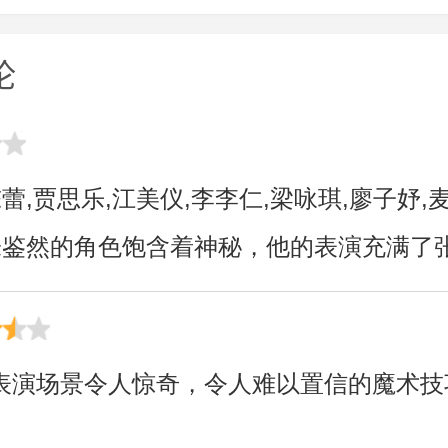
hev,jüri
田丰,郑佩佩
杰,郑浩南
坦通,哈娜
凯特·布
论
ev,vasili,
娜·里奇,
琴科,奥
兰,米里
佛拉德斯·
·克莱尔,
陈蕾,贾思乐,江美仪,李李仁,梁咏琪,廖子妤,
米拉斯·
翰尼·德普
,朱鉴然的角色饱含着神秘，他的表演充满了
托·洛伦
尔达
表演场景令人惊奇，令人难以置信的魔术技