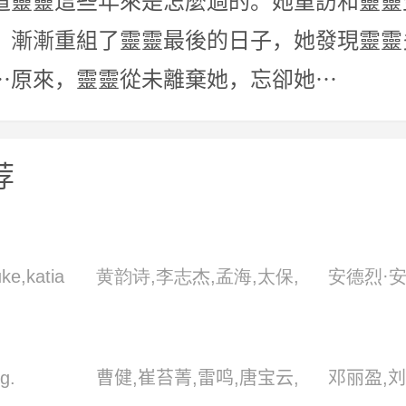
道靈靈這些年來是怎麼過的。她重訪和靈靈
，漸漸重組了靈靈最後的日子，她發現靈靈
⋯原來，靈靈從未離棄她，忘卻她⋯
荐
ke,katia
黄韵诗,李志杰,孟海,太保,
安德烈·
r,艾伦·戴
田俊,田青,吴耀汉,午马,西
娅·乌苏利
夫斯基,保
瓜刨,叶荣祖,钟镇涛
勃朗拉沃
g.
曹健,崔苔菁,雷鸣,唐宝云,
邓丽盈,刘
娜·霍迪诺