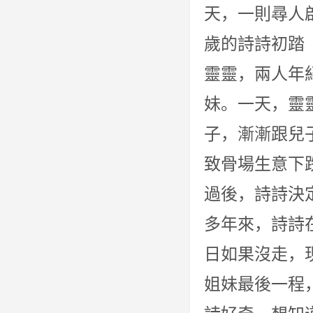
天，一則尋人
歲的詩詩初踏
靈靈，兩人年
妹。一天，靈
子，漸漸跟兒
致骨場生意下
過後，詩詩決
多年來，詩詩
日如果沒走，
姐妹最後一程