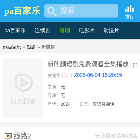
pa百家乐
搜索
排行
pa百家乐
连续剧
短剧
电影片
动漫片
pa百家乐
»
短剧
»
新麒麟
记录片
综艺片
新麒麟短剧免费观看全集播放 -p
更新时间：
2025-06-04 15:20:19
主演：
无
导演：
无
年代：
2024
语言：
汉语普通话
线路2
无法播放请换线路