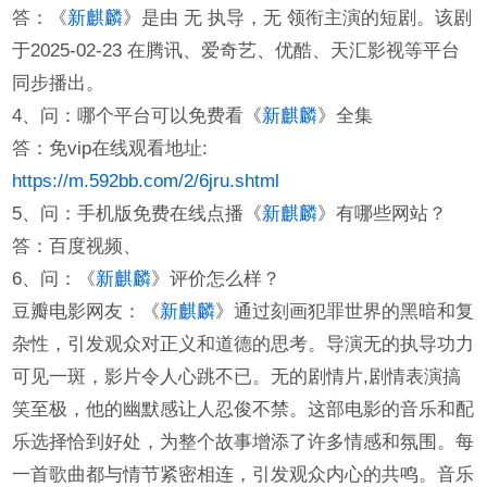
答：《
新麒麟
》是由 无 执导，无 领衔主演的短剧。该剧
于2025-02-23 在腾讯、爱奇艺、优酷、天汇影视等平台
同步播出。
4、问：哪个平台可以免费看《
新麒麟
》全集
答：免vip在线观看地址:
https://m.592bb.com/2/6jru.shtml
5、问：手机版免费在线点播《
新麒麟
》有哪些网站？
答：百度视频、
6、问：《
新麒麟
》评价怎么样？
豆瓣电影网友：《
新麒麟
》通过刻画犯罪世界的黑暗和复
杂性，引发观众对正义和道德的思考。导演无的执导功力
可见一斑，影片令人心跳不已。无的剧情片,剧情表演搞
笑至极，他的幽默感让人忍俊不禁。这部电影的音乐和配
乐选择恰到好处，为整个故事增添了许多情感和氛围。每
一首歌曲都与情节紧密相连，引发观众内心的共鸣。音乐