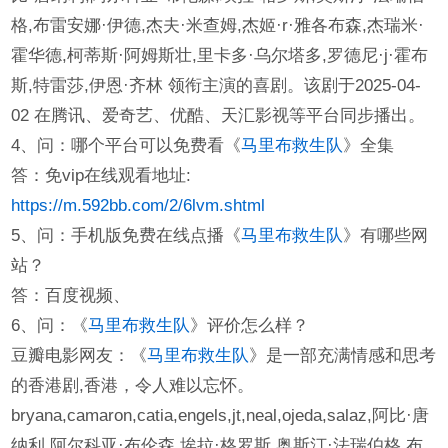
格,布雷安娜·伊德,杰夫·米查姆,杰姬·r·雅各布森,杰瑞米·
霍华德,柯蒂斯·阿姆斯壮,里卡多·乌尔塔多,罗德尼·j·霍布
斯,特雷莎,伊恩·齐林 领衔主演的喜剧。该剧于2025-04-
02 在腾讯、爱奇艺、优酷、天汇影视等平台同步播出。
4、问：哪个平台可以免费看《
马里布救生队
》全集
答：免vip在线观看地址:
https://m.592bb.com/2/6lvm.shtml
5、问：手机版免费在线点播《
马里布救生队
》有哪些网
站？
答：百度视频、
6、问：《
马里布救生队
》评价怎么样？
豆瓣电影网友：《
马里布救生队
》是一部充满情感和思考
的香港剧,香港，令人难以忘怀。
bryana,camaron,catia,engels,jt,neal,ojeda,salaz,阿比·唐
纳利,阿尔科亚·布伦森,埃拉·格罗斯,奥斯汀·法瑞伯格,布