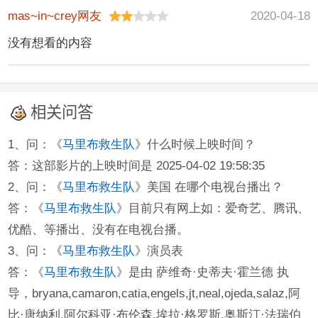
mas~in~crey网友
2020-04-18
没有想看的内容
相关问答
1、问：《
马里布救生队
》什么时候上映时间？
答：这部影片的上映时间是 2025-04-02 19:58:35
2、问：《
马里布救生队
》美国 在哪个电视台播出？
答：《
马里布救生队
》目前只有网上如：爱奇艺、腾讯、
优酷、等播出、没有在电视台播。
3、问：《
马里布救生队
》演员表
答：《
马里布救生队
》是由 萨维奇·史蒂夫·霍兰德 执
导，bryana,camaron,catia,engels,jt,neal,ojeda,salaz,阿
比·唐纳利,阿尔科亚·布伦森,埃拉·格罗斯,奥斯汀·法瑞伯