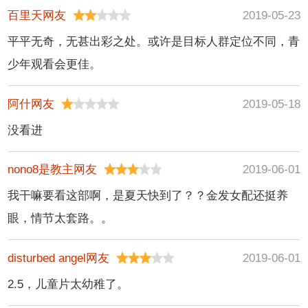
特,史宾塞·布瑞斯林,
百里天网友
2019-05-23
温迪·古逊,伊丽莎白·
平平无奇，无甚出彩之处。或许是目标人群定位不同，青
米切尔,祖德·莱茵霍
少年观看会更佳。
尔德
阿什网友
2019-05-18
没看进
nono8是教主网友
2019-06-01
我干嘛要看这部啊，是夏天快到了？？金发女配还挺养
眼，情节太套路。。
disturbed angel网友
2019-06-01
2.5，儿童片太幼稚了。