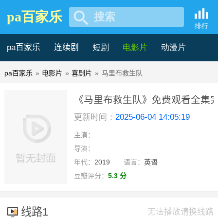
pa百家乐
搜索
排行
pa百家乐
连续剧
短剧
电影片
动漫片
pa百家乐
»
电影片
»
喜剧片
»
马里布救生队
记录片
综艺片
《马里布救生队》免费观看全集完整
更新时间：
2025-06-04 14:05:19
乐
主演：
hd中字
导演：
年代：
2019
语言：
英语
豆瓣评分：
5.3 分
线路1
无法播放请换线路