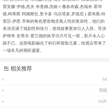
雷安娜·伊德,杰夫·米查姆,杰姬·r·雅各布森,杰瑞米·霍华
德,柯蒂斯·阿姆斯壮,里卡多·乌尔塔多,罗德尼·j·霍布斯,特
雷莎,伊恩·齐林的角色塑造饱含着人性的复杂性，他们的
表演充满了戏剧性和张力，使得故事更加引人入胜。导演
萨维奇·史蒂夫·霍兰德的执导功力可见一斑，影片令人心
跳不已。这部电影融合了科幻和冒险元素，给观众带来了
一场非凡的视听盛宴。
相关推荐
hd
完结
hd片