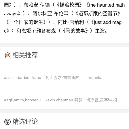
园》）、布赖安·伊德（《摇滚校园》《the haunted hath
aways》）、阿尔科亚·布伦森（《迈耶斯家的圣诞节》
《一个国家的诞生》）、阿比·唐纳利（《just add magi
c》）和杰姬·r·雅各布森（《马的故事》）主演。
相关推荐
asselin,barbier,françois,frémont,green,guilbert,guy,jean-
阿比盖尔·布雷斯林,
jordanka
claude,jean-
阿特·拉夫勒,艾力克·
angelova,kalin
joël,joyaut,lafarge,marie-
洛伊德,艾伦·阿金,爱
arsov,paraskeva
aaqil,amith,hoosen,nathoo,neville,pillay,shaan,sing
kevin chapman,阿瑟
陈季霞,黄宇琳,柯一
claire,nathalie,philippe,ren,walter,
莎·泰勒,安-玛格丽
djukelova,卡瑞尔·罗
尼奥·豪尔,奥巴·巴巴
正,林子熙,刘引商
安妮·维亚泽姆斯基,
特,蒂姆·艾伦,杰·托
登
图德,迈克尔·加·怀
皮埃尔·克罗索斯基
马斯,凯文·波拉克,莉
精选评论
特,汤米·戴维森
莉娜·穆米,马丁·肖