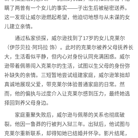
瞒了两曾有一个女儿的事实——子出生后被秘密送养。
这一发现让威尔逊燃起希望，他迫切地想与从未谋的女
儿建立亲情。
通过私家侦探，威尔逊找到了17岁的女儿克莱尔
（伊莎贝拉·阿玛拉 饰）。此时的克莱尔被养父母抚养长
大，生活看似平静，但内心对身份认同充满困惑。威尔
逊带着佩蒂闯入克莱尔的生活，试图以生父母的身份弥
补缺失的亲情。三短暂地尝试组建家庭，威尔逊笨拙却
真诚地展现父爱，带克莱尔体验普通家庭的日常。然
而，他的偏执与过度介入让克莱尔感到压力，最终她选
择回到养父母身边。
家庭重聚失败后，威尔逊与佩蒂的关系也彻底破
裂。他因一鲁莽的行被判入狱三年。出狱后，他试图与
克莱尔重新联系，却得知她已结婚并怀孕。影片结尾，