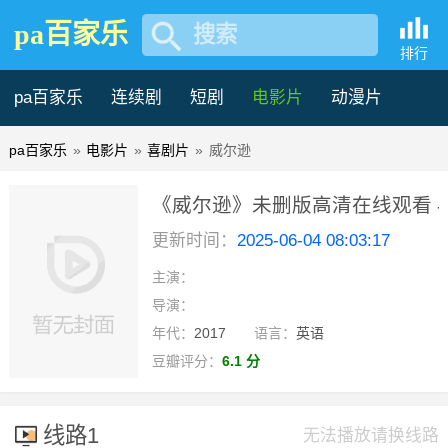
pa百家乐
搜索
排行
pa百家乐
连续剧
短剧
电影片
动漫片
pa百家乐
»
电影片
»
喜剧片
»
威尔逊
记录片
综艺片
《威尔逊》未删版高清在线观看 -
更新时间：
2025-06-04 08:03:17
主演：
导演：
年代：
2017
语言：
英语
豆瓣评分：
6.1 分
线路1
无法播放请换线路