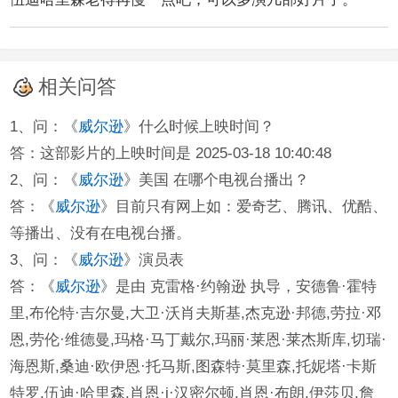
相关问答
1、问：《
威尔逊
》什么时候上映时间？
答：这部影片的上映时间是 2025-03-18 10:40:48
2、问：《
威尔逊
》美国 在哪个电视台播出？
答：《
威尔逊
》目前只有网上如：爱奇艺、腾讯、优酷、
等播出、没有在电视台播。
3、问：《
威尔逊
》演员表
答：《
威尔逊
》是由 克雷格·约翰逊 执导，安德鲁·霍特
里,布伦特·吉尔曼,大卫·沃肖夫斯基,杰克逊·邦德,劳拉·邓
恩,劳伦·维德曼,玛格·马丁戴尔,玛丽·莱恩·莱杰斯库,切瑞·
海恩斯,桑迪·欧伊恩·托马斯,图森特·莫里森,托妮塔·卡斯
特罗,伍迪·哈里森,肖恩·j·汉密尔顿,肖恩·布朗,伊莎贝,詹