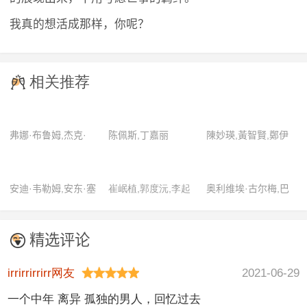
我真的想活成那样，你呢？
相关推荐
弗娜·布鲁姆,杰克·
陈佩斯,丁嘉丽
陳妙瑛,黃智賢,鄭伊
金,克林特·伊斯特伍
健
德,玛丽亚娜·希尔,米
安迪·韦勒姆,安东·塞
崔岷植,郭度沅,李起
奥利维埃·古尔梅,巴
奇·瑞恩
特霍尔姆,布莱恩·布
弘,李周妍,柳慧英,罗
蒂斯特·索尔尼恩,法
鲁姆,布莱恩·赫斯基,
美兰,沈恩京,文素丽
布里齐奥·隆吉奥内,
精选评论
杰夫·伯勒尔,杰米·雷
卡特琳·萨雷,玛丽昂·
·纽曼,凯南·鲁兹,克
歌迪亚,皮利·格劳恩,
irrirrirrirr网友
2021-06-29
雷格·加纳,丽贝卡·雷
西蒙·科德里
一个中年 离异 孤独的男人，回忆过去
尼,罗伯特·卡普荣,马