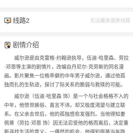
线路2
无法播放请换线路
剧情介绍
威尔逊是由克雷格·约翰逊执导，伍迪·哈里森、劳拉
·邓恩等主演的剧情片，改编自丹尼尔·克劳斯的同名漫
画。影片聚焦一位格乖僻的中年男子威尔逊，通过他孤
独而扎的生轨迹，探讨了际关系的脆弱与救赎的可能。
威尔逊（伍迪·哈里森 饰）是一个与社会格格不入的
中年，他愤世嫉俗、直言不讳，却又极度渴望与建立联
系。在父亲去世后，他的孤独感愈发强烈。当他得知妻
佩蒂（劳拉·邓恩 饰）因无法忍受他的格而离后，决定重
新寻找生活的意义。一偶然的机会，他得知佩蒂当年隐