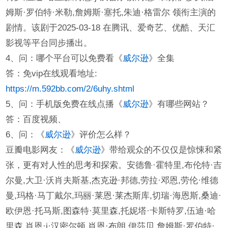
姆斯·罗伯特·米勒,詹姆斯·塞托,朱迪·格雷尔 领衔主演的
剧情。该剧于2025-03-18 在腾讯、爱奇艺、优酷、天汇
影视等平台同步播出。
4、问：哪个平台可以免费看《
威尔逊
》全集
答：免vip在线观看地址:
https://m.592bb.com/2/6uhy.shtml
5、问：手机版免费在线点播《
威尔逊
》有哪些网站？
答：百度视频、
6、问：《
威尔逊
》评价怎么样？
豆瓣电影网友：《
威尔逊
》带给观众的不仅仅是惊悚和紧
张，更有对人性的思考和探索。安德鲁·霍特里,布伦特·吉
尔曼,大卫·沃肖夫斯基,杰克逊·邦德,劳拉·邓恩,劳伦·维德
曼,玛格·马丁戴尔,玛丽·莱恩·莱杰斯库,切瑞·海恩斯,桑迪·
欧伊恩·托马斯,图森特·莫里森,托妮塔·卡斯特罗,伍迪·哈
里森,肖恩·j·汉密尔顿,肖恩·布朗,伊莎贝,詹姆斯·罗伯特·