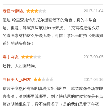
克·迪克林,乔·奥斯蒙
老怪cxj网友
2017-11-04
德,塞西莉·费伊,史宾
塞·洛克,特雷弗·圣约
伍迪·哈里森掩饰丹尼尔漫画笔下的角色，真的非常合
翰
适。但是，导演真应该让terry来接手！克雷格把这么好
的漫画素材拍这么平淡无奇，可惜！拿出当时拍《失魂姐
弟》的劲头多好！
毒手网友
2017-09-05
还行。大团圆结局。
白日美人_s网友
2017-04-16
这片子竟然还有编剧真是大出我所料，感觉就像全场在即
兴表演，演到哪里算哪里。到了快结尾的时候实在是有点
烦这胡编乱造了，撑不住睡着了（是的我们又看了午夜