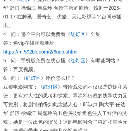
华 舒淇 徐锦江 周嘉玲 领衔主演的剧情。该剧于2025-
01-17 在腾讯、爱奇艺、优酷、天汇影视等平台同步播
出。
4、问：哪个平台可以免费看《
红灯区
》全集
答：免vip在线观看地址:
https://m.592bb.com/2/6uqb.shtml
5、问：手机版免费在线点播《
红灯区
》有哪些网站？
答：百度视频、
6、问：《
红灯区
》评价怎么样？
豆瓣电影网友：《
红灯区
》带给观众的不仅仅是惊悚和紧
张，更有对人性的思考和探索。导演邓衍成的执导功力无
可挑剔，将剧情拍得如此震撼人心！邱淑贞 陶大宇 任达
华 舒淇 徐锦江 周嘉玲的出色演技给角色注入了鲜活的灵
魂，她是一位出色的演员！这部电影融合了科幻和冒险元
素，给观众带来了一场非凡的视听盛宴。