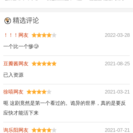
桜井まり
敏德,伍允龙,尹子维
德·比松
精选评论
！！！网友
2022-03-28
一个比一个惨🥲
豆瓣酱网友
2021-08-25
已入资源
徐嘻网友
2021-03-21
呃 这剧竟然是第一个看过的。诡异的世界，真的是要反
应快才能活下来
询乐阳网友
2021-07-21