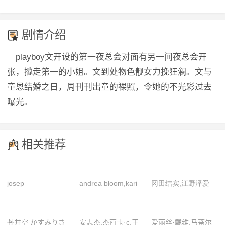
剧情介绍
playboy文开设的第一夜总会对面有另一间夜总会开
张，撬走第一的小姐。文到处物色靓女力挽狂澜。文与
童恩结婚之日，周刊刊出童的裸照，令她的不光彩过去
曝光。
相关推荐
josep
andrea bloom,kari
冈田结实,江野泽爱
linuesa,mariana
väänänen,安东尼奥·
美,藤田富,增山加弥
santángelo,silvestre
卡洛尼
乃,足立梨花
苍井空 かすみりさ
安志杰,杰西卡·c,王
爱丽丝·戴维,马蒂尔