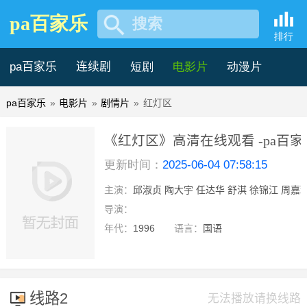
pa百家乐
搜索
排行
pa百家乐
连续剧
短剧
电影片
动漫片
pa百家乐
»
电影片
»
剧情片
»
红灯区
记录片
综艺片
《红灯区》高清在线观看 -pa百家
更新时间：
2025-06-04 07:58:15
主演：
邱淑贞 陶大宇 任达华 舒淇 徐锦江 周嘉
导演：
年代：
1996
语言：
国语
线路2
无法播放请换线路