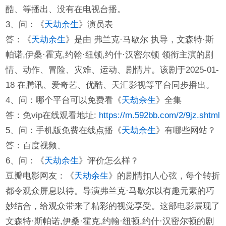
酷、等播出、没有在电视台播。
3、问：《
天劫余生
》演员表
答：《
天劫余生
》是由 弗兰克·马歇尔 执导，文森特·斯
帕诺,伊桑·霍克,约翰·纽顿,约什·汉密尔顿 领衔主演的剧
情、动作、冒险、灾难、运动、剧情片。该剧于2025-01-
18 在腾讯、爱奇艺、优酷、天汇影视等平台同步播出。
4、问：哪个平台可以免费看《
天劫余生
》全集
答：免vip在线观看地址:
https://m.592bb.com/2/9jz.shtml
5、问：手机版免费在线点播《
天劫余生
》有哪些网站？
答：百度视频、
6、问：《
天劫余生
》评价怎么样？
豆瓣电影网友：《
天劫余生
》的剧情扣人心弦，每个转折
都令观众屏息以待。导演弗兰克·马歇尔以有趣元素的巧
妙结合，给观众带来了精彩的视觉享受。这部电影展现了
文森特·斯帕诺,伊桑·霍克,约翰·纽顿,约什·汉密尔顿的剧