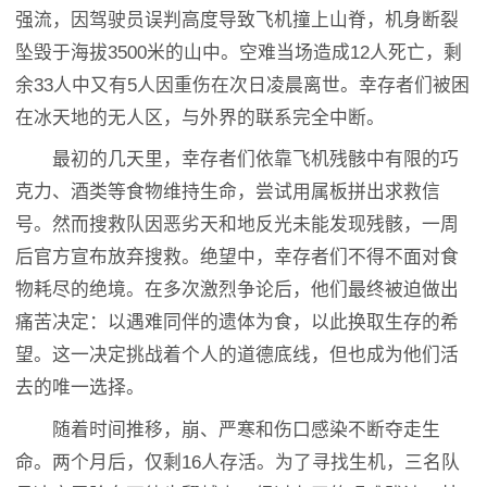
强流，因驾驶员误判高度导致飞机撞上山脊，机身断裂
坠毁于海拔3500米的山中。空难当场造成12人死亡，剩
余33人中又有5人因重伤在次日凌晨离世。幸存者们被困
在冰天地的无人区，与外界的联系完全中断。
最初的几天里，幸存者们依靠飞机残骸中有限的巧
克力、酒类等食物维持生命，尝试用属板拼出求救信
号。然而搜救队因恶劣天和地反光未能发现残骸，一周
后官方宣布放弃搜救。绝望中，幸存者们不得不面对食
物耗尽的绝境。在多次激烈争论后，他们最终被迫做出
痛苦决定：以遇难同伴的遗体为食，以此换取生存的希
望。这一决定挑战着个人的道德底线，但也成为他们活
去的唯一选择。
随着时间推移，崩、严寒和伤口感染不断夺走生
命。两个月后，仅剩16人存活。为了寻找生机，三名队