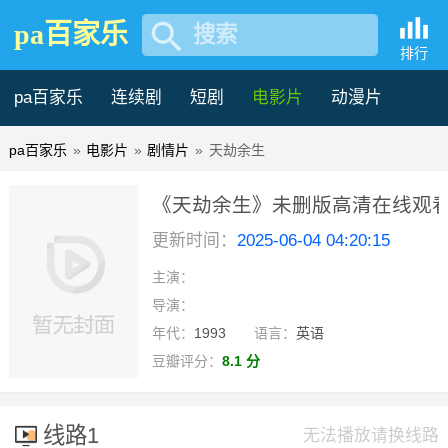
pa百家乐
搜索
排行
pa百家乐
连续剧
短剧
电影片
动漫片
pa百家乐
»
电影片
»
剧情片
»
天劫余生
记录片
综艺片
《天劫余生》未删版高清在线观看 
更新时间：
2025-06-04 04:20:15
主演：
导演：
年代：
1993
语言：
英语
豆瓣评分：
8.1 分
线路1
无法播放请换线路