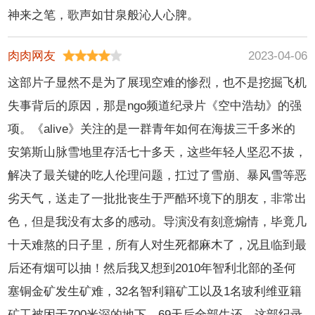
神来之笔，歌声如甘泉般沁人心脾。
肉肉网友
2023-04-06
这部片子显然不是为了展现空难的惨烈，也不是挖掘飞机
失事背后的原因，那是ngo频道纪录片《空中浩劫》的强
项。《alive》关注的是一群青年如何在海拔三千多米的
安第斯山脉雪地里存活七十多天，这些年轻人坚忍不拔，
解决了最关键的吃人伦理问题，扛过了雪崩、暴风雪等恶
劣天气，送走了一批批丧生于严酷环境下的朋友，非常出
色，但是我没有太多的感动。导演没有刻意煽情，毕竟几
十天难熬的日子里，所有人对生死都麻木了，况且临到最
后还有烟可以抽！然后我又想到2010年智利北部的圣何
塞铜金矿发生矿难，32名智利籍矿工以及1名玻利维亚籍
矿工被困于700米深的地下，69天后全部生还。这部纪录