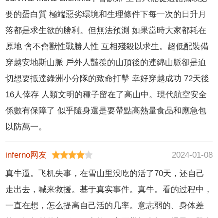
要的蛋白質 極端惡劣環境和生理條件下每一次的日升月
落都是求生欲的勝利。但無法預測 如果當時大家都耗在
原地 會不會獸性戰勝人性 互相殘殺以求生。超低配裝備
穿越安地斯山脈 戶外人豔羨的山頂後的連綿山脈卻是迫
切想要抵達綠洲小分隊的致命打擊 幸好穿越成功 72天後
16人倖存 人類文明的種子留在了高山中。現代航空安全
係數有保障了 似乎隨身還是要帶點高熱量食品和應急包
以防萬一。
inferno网友
2024-01-08
真牛逼。飞机失事，在雪山里没吃的活了70天，还自己
走出去，喊来救援。基于真实事件。真牛。看的过程中，
一直在想，怎么提高自己活的几率。意志弱的、身体差