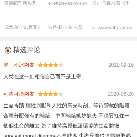
西德尼玛,杨秀措
elliottgrey,kathylamkin,peggywalton-
埃迪·马森,埃蒙·埃利
walker,sharonlandry,tiffanycoty,
奥特,布莱恩·麦克卡
艾丽·西蒂,大卫·詹
尔迭,吉姆·布劳德本
成龙,单立文,后藤久
波特·杨,卡尔·韦瑟
,c.r.clatworthy,chrisle
森,根·希克森,克里·
特,加里·刘易斯,杰米
美子,黎明,邱淑贞,王
斯,劳伦斯·特劳德,塔
克里斯蒂安·史莱特,
卡希尔,克里斯汀·斯
·贝尔,凯特·迪基,马
敏德,王祖贤
莉娅·夏尔,西尔维斯
雷·利奥塔,雷蒙德·j·
图尔特,兰斯·e·尼克
丁·康普斯顿,琼安·弗
精选评论
特·史泰龙
巴里,迈克尔·罗德里
尔斯,梅丽莎·里奥,乔
洛加特,肖娜·麦克唐
克,梅洛拉·沃尔特斯,
·克里斯特,伊萨·戴维
纳,雪莉·亨德森,伊恩
胖丁不冰网友
2011-02-16
莎拉·安·舒尔茨,文·
斯,詹姆斯·甘多菲尼
·德·卡斯泰克,伊莫琴
人类在这一刻相信自己而不是上帝。
瑞姆斯
·普茨,约翰·塞森斯,
詹姆斯·麦卡沃伊
可浓可淡网友
2020-06-20
生命奇蹟 理性判斷和人性的高光時刻。等待營救的階段
合理分配僅有的補給；中間補給嫉妒缺失 不僅要扛住一
個個生命的離去 為了維持高原低溫環境的生命體徵
survival moral dilemma不會缺席 生者只能從遺體攝取必