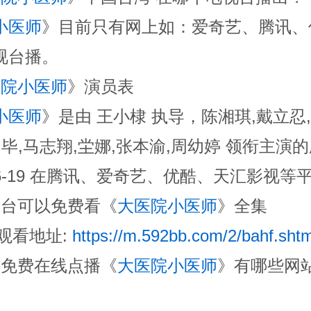
小医师
》目前只有网上如：爱奇艺、腾讯、
视台播。
医院小医师
》演员表
小医师
》是由 王小棣 执导，陈湘琪,戴立忍
国毕,马志翔,坣娜,张本渝,周幼婷 领衔主演
-06-19 在腾讯、爱奇艺、优酷、天汇影视
平台可以免费看《
大医院小医师
》全集
线观看地址:
https://m.592bb.com/2/bahf.shtm
版免费在线点播《
大医院小医师
》有哪些网
、