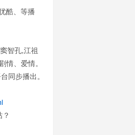
优酷、等播
,窦智孔,江祖
的剧情、爱情。
等平台同步播出。
l
站？