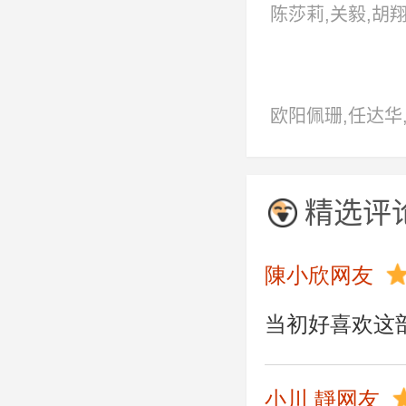
陈莎莉,关毅,胡
二,寇世勋,倪诗蓓
邱于庭,阮宗泗,
欧阳佩珊,任达华
丰,王瑞,王志刚,
冲,赵学煌
精选评
陳小欣网友
当初好喜欢这
小川 靜网友