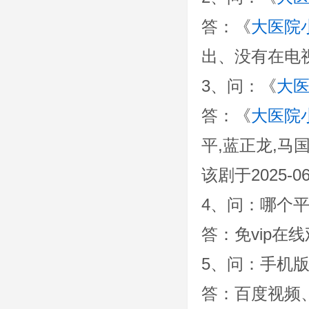
答：《
大医院
出、没有在电
3、问：《
大
答：《
大医院
平,蓝正龙,马
该剧于2025
4、问：哪个
答：免vip在
5、问：手机
答：百度视频