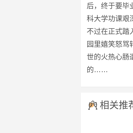
后，终于要毕
科大学功课艰
不过在正式踏
园里嬉笑怒骂
世的火热心肠
的……
相关推