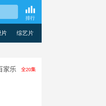
排行
录片
综艺片
百家乐
全20集