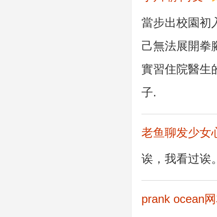
當步出校園初
己無法展開拳
實習住院醫生
子.
老鱼聊发少女
诶，我看过诶
prank ocean