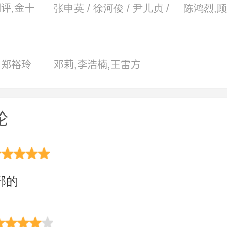
翔评,金十
张申英 / 徐河俊 / 尹儿贞 /
陈鸿烈,顾
,戚美珍,
吴彰锡
孟生,翁家
唐复雄,田
郑佩佩,
,郑裕玲
邓莉,李浩楠,王雷方
张晨光,张
leifang wang,杨盛业,张卓
依
论
部的