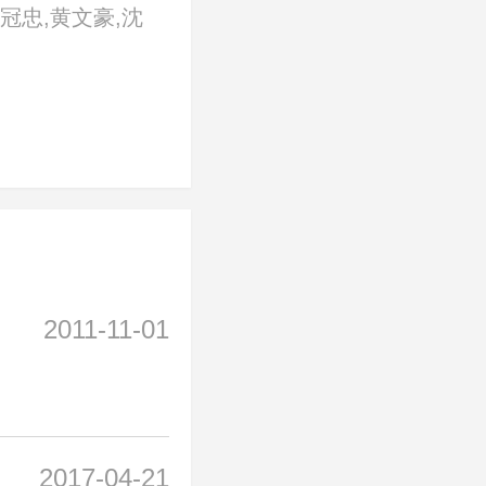
冠忠,黄文豪,沈
明,俞小凡,张庭,
郑少秋
2011-11-01
2017-04-21