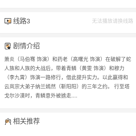
线路3
无法播放请换线路
剧情介绍
萧炎（马伯骞 饰演）和药老（高曙光 饰演）在破解了蛇
人族和人族的大战后，带着青鳞（黄雯 饰演）和穆力
（李九霄）饰演一路修行，借此提升实力。以此赢得和
云岚宗大弟子纳兰嫣然（靳阳阳）的三年之约。 行至塔
戈尔沙漠时，青鳞意外被掳走....
相关推荐