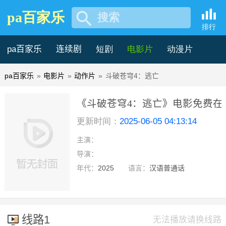
pa百家乐
搜索
排行
pa百家乐
连续剧
短剧
电影片
动漫片
pa百家乐
»
电影片
»
动作片
»
斗破苍穹4：逃亡
记录片
综艺片
《斗破苍穹4：逃亡》电影免费在线
更新时间：
2025-06-05 04:13:14
百家乐
主演：
hd
导演：
年代：
2025
语言：
汉语普通话
线路1
无法播放请换线路