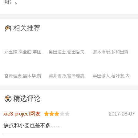
嘛）。
相关推荐
邓玉婷,高全胜,李团,
奥田达士,仓田哲夫,
财木琢磨,多和田秀
刘红韵,严彦子,祖晴
川口真湖,村井良大,
弥,华村飞鸟,姜畅雄
户谷公人,井上正大,
宫泽理惠,黑木华,前
岸井雪乃,宫泽理惠,
半田健人,稻叶友,内
濑户康史,铃木拡树,
田敦子,田中泯,尾形
黑木华,菊地凛子,市
田理央,中村优一,竹
秋山莉奈,秋山奈奈,
一成,西田尚美,长塚
川实和子,田中泯,岩
内凉真
森宽和,涉江让二,石
精选评论
圭史
松了,长塚圭史,中冈
桥莲司,石丸谦二郎,
创一
松田贤二,松元环季,
xie3 project网友
2017-08-07
武田航平,樱田通
缺点和小圆也差不多……