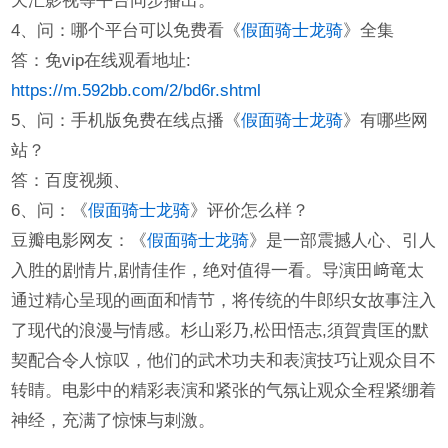
天汇影视等平台同步播出。
4、问：哪个平台可以免费看《
假面骑士龙骑
》全集
答：免vip在线观看地址:
https://m.592bb.com/2/bd6r.shtml
5、问：手机版免费在线点播《
假面骑士龙骑
》有哪些网
站？
答：百度视频、
6、问：《
假面骑士龙骑
》评价怎么样？
豆瓣电影网友：《
假面骑士龙骑
》是一部震撼人心、引人
入胜的剧情片,剧情佳作，绝对值得一看。导演田﨑竜太
通过精心呈现的画面和情节，将传统的牛郎织女故事注入
了现代的浪漫与情感。杉山彩乃,松田悟志,須賀貴匡的默
契配合令人惊叹，他们的武术功夫和表演技巧让观众目不
转睛。电影中的精彩表演和紧张的气氛让观众全程紧绷着
神经，充满了惊悚与刺激。