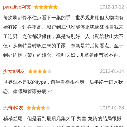
paradiso网友
2012-10-12
每次刷都停不住点看下一集的手！世界观浆糊但人物均有
始有终，讨喜率高。城户到底也没能停止犹豫战胜自我末
了连男一之位都没保住，真是特别好一人（配给秋山太不
值）从奥特曼转职过来的手冢、东条是前后期看点。至于
到处约炮（架）的浅仓、律师夫妇...儿童番组节操不再。
少女a网友
2012-01-14
世界观不是我的type，前半看得很不爽，后半终于进入状
态。律师和管家好萌><
无奇i网友
2019-01-28
稍稍烂尾，但是看到最后几集大牙 羚皇 龙骑的结局很揪