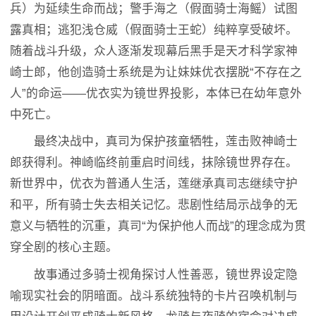
兵）为延续生命而战；警手海之（假面骑士海鳐）试图
露真相；逃犯浅仓威（假面骑士王蛇）纯粹享受破坏。
随着战斗升级，众人逐渐发现幕后黑手是天才科学家神
崎士郎，他创造骑士系统是为让妹妹优衣摆脱“不存在之
人”的命运——优衣实为镜世界投影，本体已在幼年意外
中死亡。
最终决战中，真司为保护孩童牺牲，莲击败神崎士
郎获得利。神崎临终前重启时间线，抹除镜世界存在。
新世界中，优衣为普通人生活，莲继承真司志继续守护
和平，所有骑士失去相关记忆。悲剧性结局示战争的无
意义与牺牲的沉重，真司“为保护他人而战”的理念成为贯
穿全剧的核心主题。
故事通过多骑士视角探讨人性善恶，镜世界设定隐
喻现实社会的阴暗面。战斗系统独特的卡片召唤机制与