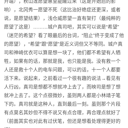
开端），秋山莲愿望惠里能醒过来（这是开始后的影
响），北冈秀一愿望不死（这比治好绝症还更深，或者
说，是愿望结果），浅仓威愿望一直有架打（最纯粹的
愿望了这是）………城户真司吧，其实可以说是“希望”
（迷茫的希望？看了眼最后的台词，“阻止”终于变成了他
的愿望），“希望”跟“愿望”是近义词但又不等同。城户真
司和神崎优衣可以算是想一块了，他们都不希望有人牺
牲，如果有的话，那就是我，也只能是我。没有救一个
人还是救十个人的电车问题，可以的话，十一个人都要
活下来。说起来，之前看过一个很有趣的说法→看见有
人行凶，真司是想都不想就冲上去了，而映司是想了想
就冲上去了。这个点很微妙，虽则两人都是小林靖子笔
下的。真司就是这种人，直到最后一刻。虽则那个片段
有点莫名其妙但不得不说又有点合理，再合理点就好了
（前面其实也对此有过伏笔，但还是想看处理得更好的