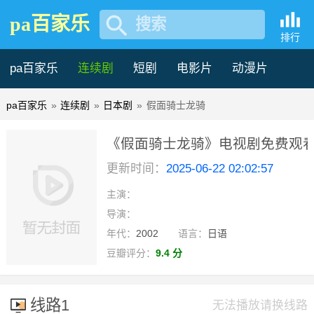
pa百家乐
搜索
排行
pa百家乐
连续剧
短剧
电影片
动漫片
pa百家乐
»
连续剧
»
日本剧
»
假面骑士龙骑
记录片
综艺片
《假面骑士龙骑》电视剧免费观看全
更新时间：
2025-06-22 02:02:57
乐
主演：
已完结
导演：
年代：
2002
语言：
日语
豆瓣评分：
9.4 分
线路1
无法播放请换线路