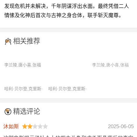
发现危机并未解决，千年阴谋浮出水面。最终凭借二人
情愫及化神后首次与古神之身合体，联手斩灭魔尊。
相关推荐
李兰陵,唐小喜,张福
李兰陵,唐小喜,张福
正
正
哈利·贝尔登,克里斯·
哈利·贝尔登,克里斯·
帕内尔,萨拉·乔克,斯
帕内尔,萨拉·乔克,斯
宾瑟·格拉默,伊恩·卡
宾瑟·格拉默,伊恩·卡
精选评论
多尼
多尼
沐如斯
2025-06-05