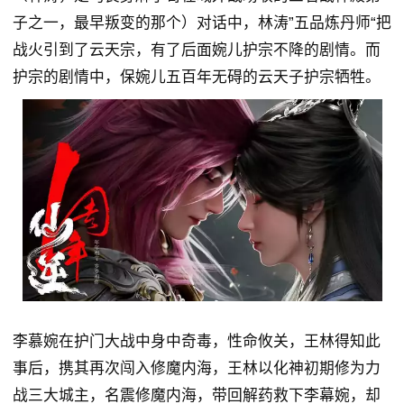
子之一，最早叛变的那个）对话中，林涛”五品炼丹师“把
战火引到了云天宗，有了后面婉儿护宗不降的剧情。而
护宗的剧情中，保婉儿五百年无碍的云天子护宗牺牲。
李慕婉在护门大战中身中奇毒，性命攸关，王林得知此
事后，携其再次闯入修魔内海，王林以化神初期修为力
战三大城主，名震修魔内海，带回解药救下李幕婉，却