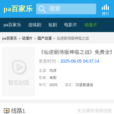
pa百家乐
搜索
排行
pa百家乐
连续剧
短剧
电影片
动漫片
pa百家乐
»
动漫片
»
国产动漫
»
仙逆剧场版神临之战
记录片
综艺片
《仙逆剧场版神临之战》免费全
更新时间：
2025-06-05 04:37:14
看 -pa百家乐
主演：
内详
hd中字
导演：
未知
年代：
2025
语言：
汉语普通话
线路1
无法播放请换线路