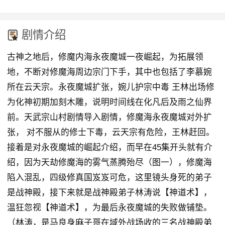
剧情介绍
古神之地后，修魔内海永夜魔城一夜崛起，为拓展领
地，不断对修魔海周边宗门下手，其中也包括了李慕婉
所在云天宗。永夜魔城扩张，婉儿护宗中毒 王林出场修
为化神初期加刻木雕，说明时间线在化凡后及雨之仙界
前。天武宗山村剧情导入剧情，修魔海永夜魔城对外扩
张， 对不服从的修士下毒，云天宗有危险，王林赶回。
接着是对永夜魔城的崛起介绍，而早在45集开头就有介
绍，因为天劫修魔海的雾气蒸腾殆尽（图一），修魔海
陷入混乱，四级修真国岌岌可危，这里镜头身死的弟子
是战神殿，接下来就是战神殿弟子林涛说【神道术】，
温狂忽视【神道术】，为最后永夜魔城的失败做铺垫。
（林涛，是马良身麻子哥在域外战场收的三名战神殿弟