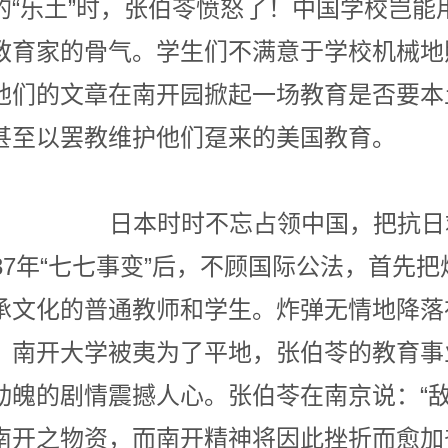
的“乐土”时，张伯苓愤怒了！中国学校岂能
教育家的骨气。学生们不满意于学校机械地
他们的文章在南开园掀起一场教育是否要本
教授甚至以罢教维护他们趸来的
不忘占领中国，把抗日救亡
37年“七七事变”后，不顾国际公法，首先
承文化的普通教师和学生。炸弹无情地降落
。南开大学被夷为了平地，张伯苓的教育事
动魄的剧情震撼人心。张伯苓在南京说：“
南开之物资，而南开精神将因此挫折而愈加奋