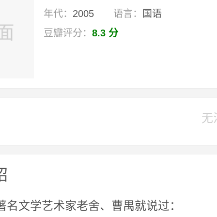
年代：
2005
语言：
国语
豆瓣评分：
8.3 分
无
绍
年前，著名文学艺术家老舍、曹