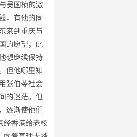
国桢的激
毁，有他的同
东来到重庆与
国的愿望，此
他想继续保持
。但他哪里知
用张伯苓社会
间的迷茫。但
，逐渐使他们
京经香港给老校
、向着真理大踏