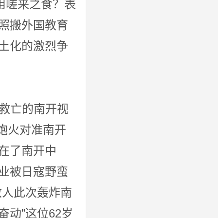
用嗟来之食？表
照搬外国教育
土化的激烈争
美国教育。
的南开视
把炮火对准南开
在了南开中
业被日寇野蛮
敌人此次轰炸南
动”这位62岁