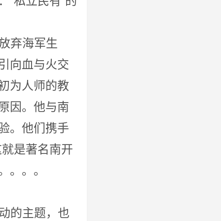
“私立民有”的
。
弃海军生
引向血与火交
初为人师的教
原因。他与南
验。他们携手
这就是著名南开
。。。。。。
主题，也