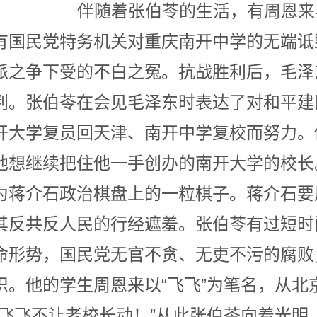
伯苓的生活，有周恩来与吴
有国民党特务机关对重庆南开中学的无端诋
派之争下受的不白之冤。抗战胜利后，毛泽
判。张伯苓在会见毛泽东时表达了对和平建
开大学复员回天津、南开中学复校而努力。
他想继续把住他一手创办的南开大学的校长
为蒋介石政治棋盘上的一粒棋子。蒋介石要
其反共反人民的行经遮羞。张伯苓有过短时
命形势，国民党无官不贪、无吏不污的腐败
识。他的学生周恩来以“飞飞”为笔名，从北
“飞飞不让老校长动！”从此张伯苓向着光明