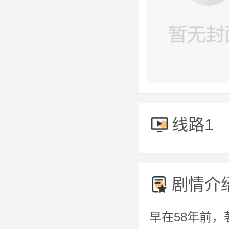
线路1
剧情介
早在58