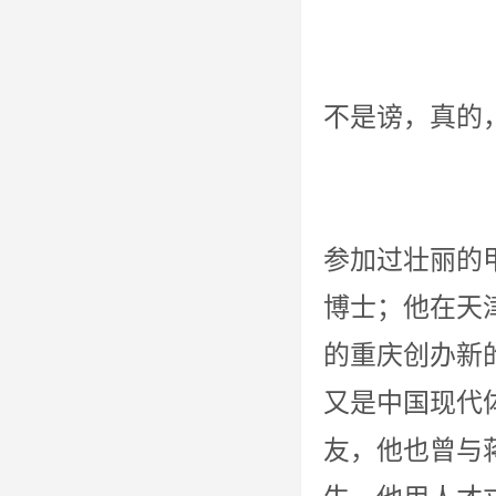
“知道有
不是谤，
张伯苓有
参加过壮丽的
博士；他在天
的重庆创办新
又是中国现代
友，他也曾与