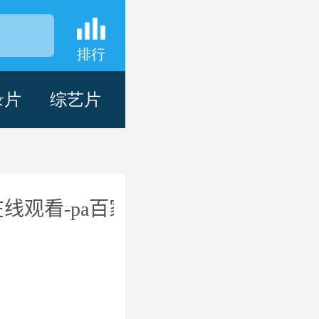
排行
录片
综艺片
线观看-pa百家乐
已完结