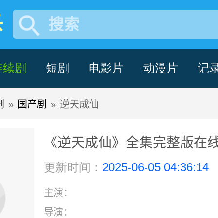
乐
搜索
连续剧
短剧
电影片
动漫片
记
剧
»
国产剧
»
逆天成仙
《逆天成仙》全集完整版在线
更新时间：
2025-06-05 04:36:14
主演：
导演：