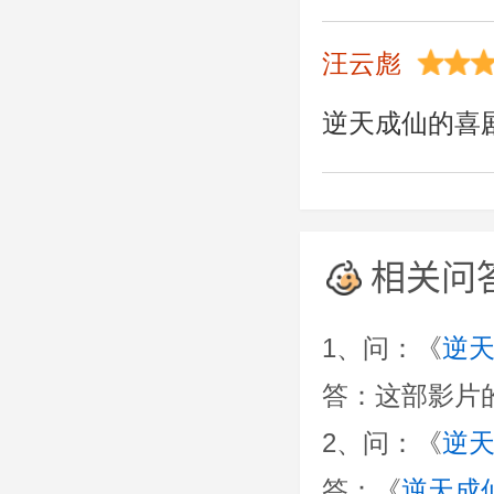
汪云彪
逆天成仙的喜
相关问
1、问：《
逆
答：这部影片的上映
2、问：《
逆
答：《
逆天成