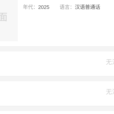
年代：
2025
语言：
汉语普通话
无
无