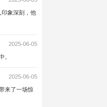
人印象深刻，他
2025-06-05
中。
2025-06-05
带来了一场惊