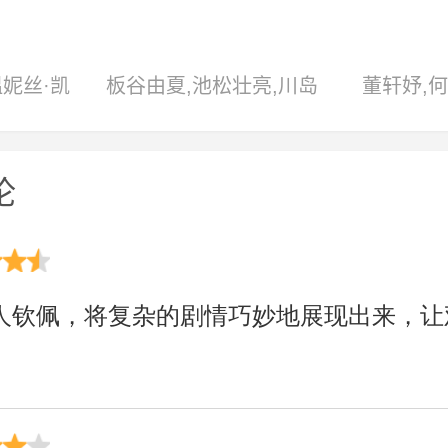
ne,paul
耘,李明峻
tt,阿伦·多
霄瑛子,
温妮丝·凯
板谷由夏,池松壮亮,川岛
董轩妤,
,金·艾
邦裕,江原由希子,井之胁
员）,李一
凯莉·麦克
海,夏帆,宇野祥平,月城叶
克洛伊·皮
论
音,中村百合香,中岛朋子
马修·古
亚力克·纽
麦沃洛夫
人钦佩，将复杂的剧情巧妙地展现出来，让