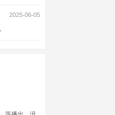
2025-06-05
。
、等播出、没