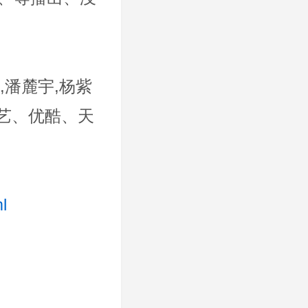
,潘麓宇,杨紫
爱奇艺、优酷、天
l