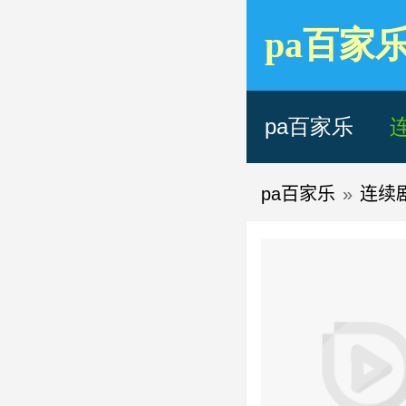
pa百家
pa百家乐
pa百家乐
»
连续