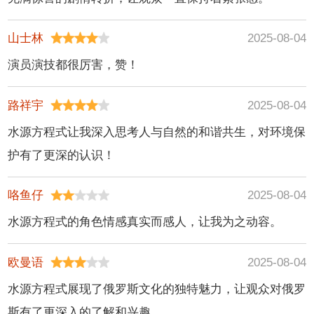
廉斯,克莱斯·威廉斯,
林恩·惠特菲尔德,帕
山士林
2025-08-04
特里夏·贝尔彻,乔娜·
肖,史蒂夫·图森特,温
演员演技都很厉害，赞！
妮·哈洛,沃尔斯·哈蒙
德,雅克·考利蒙,泽克
路祥宇
2025-08-04
·阿尔顿
水源方程式让我深入思考人与自然的和谐共生，对环境保
护有了更深的认识！
咯鱼仔
2025-08-04
水源方程式的角色情感真实而感人，让我为之动容。
欧曼语
2025-08-04
水源方程式展现了俄罗斯文化的独特魅力，让观众对俄罗
斯有了更深入的了解和兴趣。