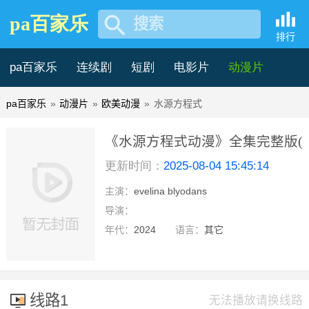
pa百家乐
搜索
排行
pa百家乐
连续剧
短剧
电影片
动漫片
pa百家乐
»
动漫片
»
欧美动漫
»
水源方程式
记录片
综艺片
《水源方程式动漫》全集完整版(免
更新时间：
2025-08-04 15:45:14
pa百家乐
主演：
evelina blyodans
hd
导演：
年代：
2024
语言：
其它
线路1
无法播放请换线路