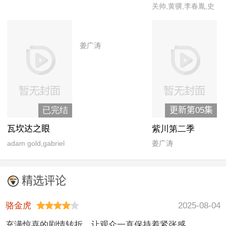
关帅,黄骥,李春胤,史
克郎君,宴宁
姜广涛
已完结
更新第05集
瓦坎达之眼
紫川第二季
adam gold,gabriel
姜广涛
burr,larry herron,阿
尼卡·诺尼·罗斯,艾丹
精选评论
·布里斯托,艾萨克·罗
宾逊-史密斯,丹娜·奎
骆金虎
2025-08-04
里拉,加里·安东尼·威
充满惊喜的剧情转折，让观众一直保持着紧张感。