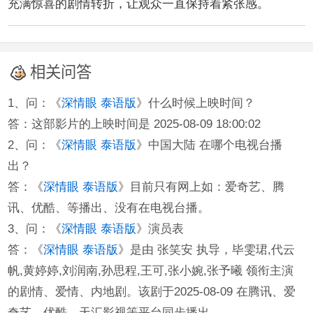
充满惊喜的剧情转折，让观众一直保持着紧张感。
相关问答
1、问：《
深情眼 泰语版
》什么时候上映时间？
答：这部影片的上映时间是 2025-08-09 18:00:02
2、问：《
深情眼 泰语版
》中国大陆 在哪个电视台播
出？
答：《
深情眼 泰语版
》目前只有网上如：爱奇艺、腾
讯、优酷、等播出、没有在电视台播。
3、问：《
深情眼 泰语版
》演员表
答：《
深情眼 泰语版
》是由 张笑安 执导，毕雯珺,代云
帆,黄婷婷,刘润南,孙思程,王可,张小婉,张予曦 领衔主演
的剧情、爱情、内地剧。该剧于2025-08-09 在腾讯、爱
奇艺、优酷、天汇影视等平台同步播出。