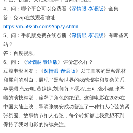
4、问：哪个平台可以免费看《
深情眼 泰语版
》全集
答：免vip在线观看地址:
https://m.592bb.com/2/bp7y.shtml
5、问：手机版免费在线点播《
深情眼 泰语版
》有哪些网
站？
答：百度视频、
6、问：《
深情眼 泰语版
》评价怎么样？
豆瓣电影网友：《
深情眼 泰语版
》以其真实的黑帮题材
和犀利的对白，展现了黑帮世界的残酷现实和复杂关系。
毕雯珺,代云帆,黄婷婷,刘润南,孙思程,王可,张小婉,张予
曦的演技精湛，诠释了角色的绝望。这部电影在2025在
中国大陆上映，导演张笑安成功营造了一种扣人心弦的紧
张氛围。故事情节扣人心弦，每个转折都让我意想不到，
保持了我对电影的持续关注。