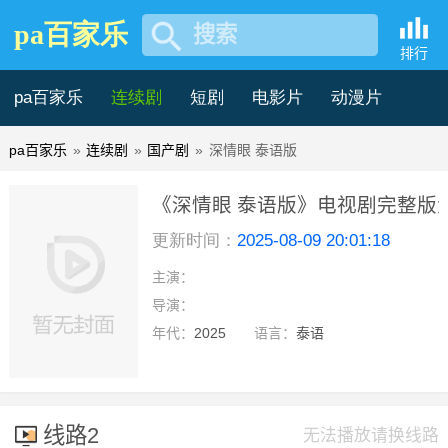
pa百家乐
搜索
排行
pa百家乐
连续剧
短剧
电影片
动漫片
pa百家乐
»
连续剧
»
国产剧
»
深情眼 泰语版
记录片
综艺片
《深情眼 泰语版》电视剧完整版免
更新时间：
2025-08-09 20:01:18
家乐
主演：
第26集完结
导演：
年代：
2025
语言：
泰语
线路2
无法播放请换线路