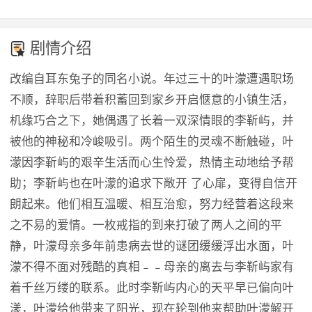
剧情介绍
改编自耳东兔子的同名小说。年过三十的叶濛遭遇职场
不顺，辞职后带着积蓄回到家乡开启惬意的小镇生活，
机缘巧合之下，她偶遇了长着一双深情眼的李靳屿，并
被他的神秘和冷峻吸引。两个陌生的灵魂不断触碰，叶
濛因李靳屿的艰辛生活而心生怜爱，热情主动地给予帮
助；李靳屿也在叶濛的追求下敞开 了心扉，变得自信开
朗起来。他们相互温暖、相互治愈，努力经营着这段来
之不易的爱情。一枚戒指的到来打破了两人之间的平
静，叶濛母亲多年前患病去世的谜团缓缓浮出水面，叶
濛不得不面对残酷的真相﹣﹣母亲的离去与李靳屿家有
着千丝万缕的联系。此时李靳屿内心的天平早已偏向叶
漾，叶濛给他带来了阳光，现在轮到他来帮助叶濛解开