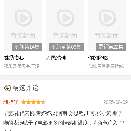
更新第14集
更新至第03集
更新第22集
锦绣宅心
万民清碑
你的降临
穆乐恩,秦天宇,王泽
东灏,黄俊捷,黄昕越,
轩,朱丽岚
王翊,一诺,尹蕊
精选评论
珊肥仔
2025-08-09
毕雯珺,代云帆,黄婷婷,刘润南,孙思程,王可,张小婉,张予
曦的表演赋予了电影更多的情感和温度，为角色注入了生