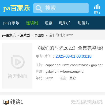
pa百家乐
搜索
排行
pa百家乐
连续剧
短剧
电影片
动漫片
pa百家乐
»
连续剧
»
泰国剧
»
我们的时光2022
记录片
综艺片
《我们的时光2022》全集完整版在
更新时间：
2025-08-01 03:03:18
乐
主演：
copper phuriwat chotiratnasak gap nar
已完结
niyatiatchonchai pi monthapoom sumonarangku
导演：
pakphum wiboonwongkrai
suthisawan
年代：
2022
语言：
其它
线路1
无法播放请换线路