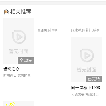
相关推荐
金雅娜,陆宇饰
陈建斌,陈若轩,成泰
燊,管云鹏,李传缨,李
溪芮,令卓,梅婷,钱漪,
史可,韦奕波,吴昊宸,
吴双,杨肸子,姚安濂,
全10集
于滨,张琛,郑家彬
玻璃之心
町田启太,高石明里,
已完结
宫崎优,菅田将晖,江
同一屋檐下1993
原由希子,唐田英里
大路惠美,福山雅治,
佳,藤木直人,志尊淳,
江口洋介,酒井法子,
竹原和生,佐藤健
7.3分