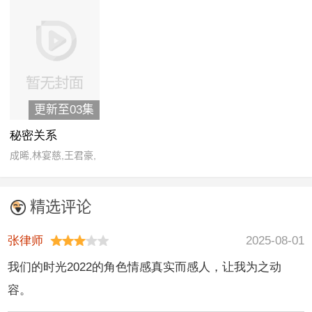
内田有纪,清水纩治,
山本耕史,山本圭,石
田壹成,小木茂光,中
谷美纪
更新至03集
秘密关系
成晞,林宴慈,王君豪,
袁子筑
精选评论
张律师
2025-08-01
我们的时光2022的角色情感真实而感人，让我为之动
容。