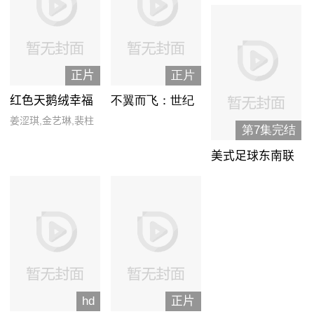
正片
正片
红色天鹅绒幸福
不翼而飞：世纪
日记：我亲爱的
大劫案
姜涩琪,金艺琳,裴柱
第7集完结
粉丝
现,朴秀荣,孙胜完
美式足球东南联
盟：挑战星期六
hd
正片