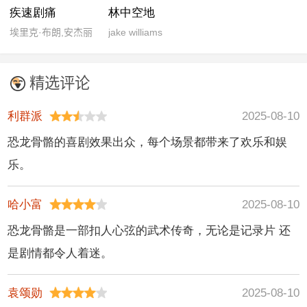
疾速剧痛
林中空地
埃里克·布朗,安杰丽
jake williams
卡·休斯顿,巴兹尔·伊
万尼克,查德·斯塔赫
精选评论
斯基,陈虎,达恩·劳,戴
安娜·哈蒙斯,丹尼尔·
利群派
2025-08-10
埃尔南德斯,丹尼尔·
恐龙骨骼的喜剧效果出众，每个场景都带来了欢乐和娱
伯哈特,德里克·科尔
乐。
斯塔德,哈莉·贝瑞,基
努·里维斯,杰森·康斯
哈小富
2025-08-10
坦丁,科曼,劳伦斯·菲
什伯恩,马克·达卡斯
恐龙骨骼是一部扣人心弦的武术传奇，无论是记录片 还
考斯,乔纳森·埃斯比
是剧情都令人着迷。
奥,斯科特·阿金斯,塔
兰·巴特勒,托德·哈里
袁颂勋
2025-08-10
斯