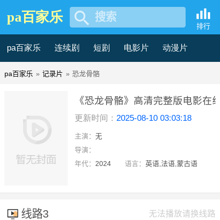
pa百家乐
搜索
排行
pa百家乐
连续剧
短剧
电影片
动漫片
pa百家乐
»
记录片
»
恐龙骨骼
记录片
综艺片
《恐龙骨骼》高清完整版电影在线观
更新时间：
2025-08-10 03:03:18
乐
主演：
无
正片
导演：
年代：
2024
语言：
英语,法语,蒙古语
线路3
无法播放请换线路