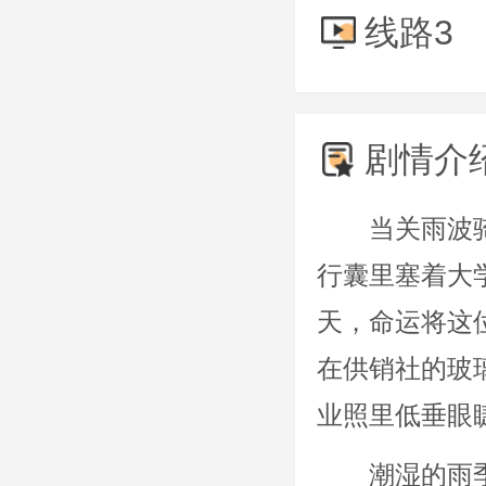
线路3
剧情介
当关雨波
行囊里塞着大
天，命运将这
在供销社的玻
业照里低垂眼
潮湿的雨