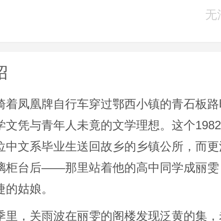
无
绍
骑着凤凰牌自行车穿过鄂西小镇的青石板路
学文凭与青年人未竟的文学理想。这个198
位中文系毕业生送回故乡的乡镇公所，而更
璃柜台后——那里站着他的高中同学成丽雯
睫的姑娘。
季里，关雨波在丽雯的阁楼发现泛黄的集，