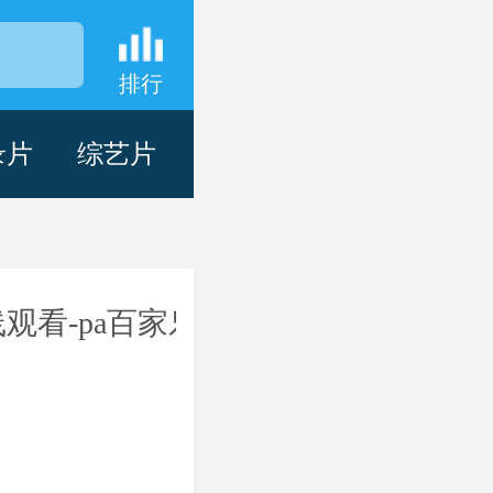
排行
录片
综艺片
观看-pa百家乐
hd