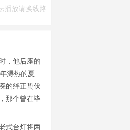
法播放请换线路
时，他后座的
2年溽热的夏
深的绊正蛰伏
，那个曾在毕
老式台灯将两