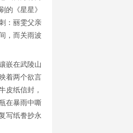
刷的《星星》
刺：丽雯父亲
间，而关雨波
镶嵌在武陵山
映着两个欲言
牛皮纸信封，
瓶在暴雨中嘶
复写纸誊抄永