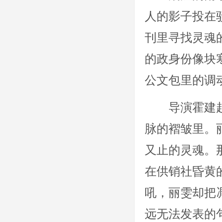
人的影子投在
刊里寻找灵魂
的政身份像块
公文包里的调
导演霍建
脉的褶皱里。
又止的灵魂。
在供销社昏黄
吼，丽雯却把
远无法发表的