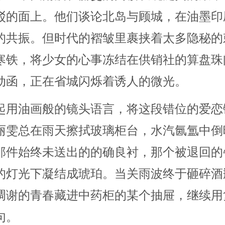
驳的面上。他们谈论北岛与顾城，在油墨印
的共振。但时代的褶皱里裹挟着太多隐秘的
寒铁，将少女的心事冻结在供销社的算盘珠
动函，正在省城闪烁着诱人的微光。
起用油画般的镜头语言，将这段错位的爱恋
丽雯总在雨天擦拭玻璃柜台，水汽氤氲中倒
那件始终未送出的的确良衬，那个被退回的
的灯光下凝结成琥珀。当关雨波终于砸碎酒
凋谢的青春藏进中药柜的某个抽屉，继续用
句。