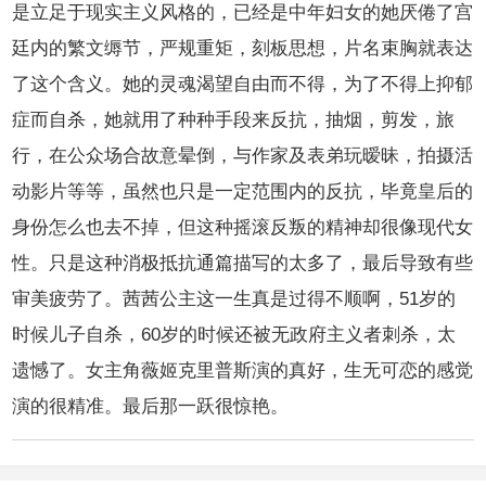
是立足于现实主义风格的，已经是中年妇女的她厌倦了宫
廷内的繁文缛节，严规重矩，刻板思想，片名束胸就表达
了这个含义。她的灵魂渴望自由而不得，为了不得上抑郁
症而自杀，她就用了种种手段来反抗，抽烟，剪发，旅
行，在公众场合故意晕倒，与作家及表弟玩暧昧，拍摄活
动影片等等，虽然也只是一定范围内的反抗，毕竟皇后的
身份怎么也去不掉，但这种摇滚反叛的精神却很像现代女
性。只是这种消极抵抗通篇描写的太多了，最后导致有些
审美疲劳了。茜茜公主这一生真是过得不顺啊，51岁的
时候儿子自杀，60岁的时候还被无政府主义者刺杀，太
遗憾了。女主角薇姬克里普斯演的真好，生无可恋的感觉
演的很精准。最后那一跃很惊艳。