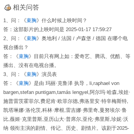
相关问答
1、问：《
束胸
》什么时候上映时间？
答：这部影片的上映时间是 2025-01-17 17:59:27
2、问：《
束胸
》奥地利 / 法国 / 卢森堡 / 德国 在哪个电
视台播出？
答：《
束胸
》目前只有网上如：爱奇艺、腾讯、优酷、等
播出、没有在电视台播。
3、问：《
束胸
》演员表
答：《
束胸
》是由 玛丽·克鲁泽 执导，li,raphael von
bargen,stefan puntigam,tamás lengyel,阿尔玛·哈森,埃娃·
施普雷茨霍菲尔,费尼肯·欧菲尔德,弗洛里安·特辛梅斯特,
凯塔琳娜·洛伦茨,科林·摩根,雷吉娜·弗里奇,曼努埃尔·鲁
比,薇姬·克里普斯,亚历山大·普席尔,亚伦·弗里斯,珍妮·沃
纳 领衔主演的剧情、传记、历史、剧情片。该剧于2025-