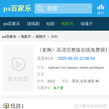
pa百家乐
搜索
排行
pa百家乐
连续剧
短剧
电影片
动漫片
pa百家乐
»
电影片
»
剧情片
»
束胸
记录片
综艺片
《束胸》高清完整版在线免费观看 
更新时间：
2025-06-03 22:06:54
主演：
raphael von bargen stefan puntigam
导演：
年代：
2022
语言：
英语,法语,德语,匈
豆瓣评分：
6.7 分
线路1
无法播放请换线路