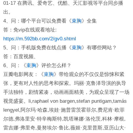
01-17 在腾讯、爱奇艺、优酷、天汇影视等平台同步播
出。
4、问：哪个平台可以免费看《
束胸
》全集
答：免vip在线观看地址:
https://m.592bb.com/2/gv0.shtml
5、问：手机版免费在线点播《
束胸
》有哪些网站？
答：百度视频、
6、问：《
束胸
》评价怎么样？
豆瓣电影网友：《
束胸
》带给观众的不仅仅是惊悚和紧
张，更有对人性的思考和探索。玛丽·克鲁泽导演的执导
手法独特，剧情紧凑，动画画面精美，为观众呈现了一场
视觉盛宴。li,raphael von bargen,stefan puntigam,tamás
lengyel,阿尔玛·哈森,埃娃·施普雷茨霍菲尔,费尼肯·欧菲
尔德,弗洛里安·特辛梅斯特,凯塔琳娜·洛伦茨,科林·摩根,
雷吉娜·弗里奇,曼努埃尔·鲁比,薇姬·克里普斯,亚历山大·