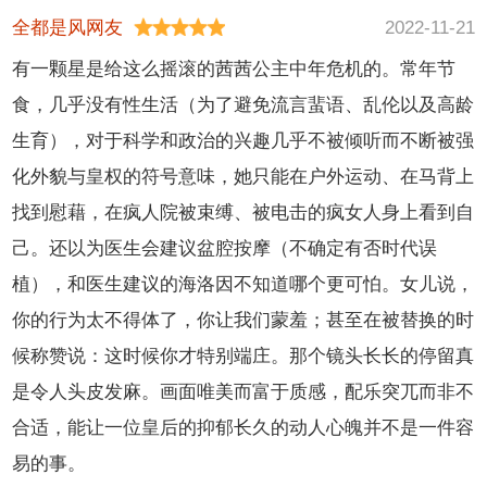
全都是风网友
2022-11-21
有一颗星是给这么摇滚的茜茜公主中年危机的。常年节
食，几乎没有性生活（为了避免流言蜚语、乱伦以及高龄
生育），对于科学和政治的兴趣几乎不被倾听而不断被强
化外貌与皇权的符号意味，她只能在户外运动、在马背上
找到慰藉，在疯人院被束缚、被电击的疯女人身上看到自
己。还以为医生会建议盆腔按摩（不确定有否时代误
植），和医生建议的海洛因不知道哪个更可怕。女儿说，
你的行为太不得体了，你让我们蒙羞；甚至在被替换的时
候称赞说：这时候你才特别端庄。那个镜头长长的停留真
是令人头皮发麻。画面唯美而富于质感，配乐突兀而非不
合适，能让一位皇后的抑郁长久的动人心魄并不是一件容
易的事。