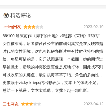
scott,faith
祺,罗美兰
chiarain,charlene
克里斯·帕拉特,庞·克
delaney,inel
gleeson,chelsea
莱门捷夫,史蒂芬·布
精选评论
tomlinson,madison
gill,eimear
莱克哈特,肖恩·古恩,
davis,riordan,scott
morrissey,ericka
佐伊·索尔达娜
lecleg网友
2023-02-19
garnham,scott
roe,liz fit,lucy parker
66/100 导演前作《脚下的土地》和这部《束胸》都在讲
paige,阿什利·詹森,
byrne,mara,rebecca
女性被束缚，后者借茜茜公主的前朝剑其实是在反映跨越
德克斯特·索尔·安塞
o,哈丽特·瓦尔特,凯
尔,卡罗琳·皮克尔斯,
茜·贝尔顿,康勒斯·希
时代的女性困境，这也可以解释影片中有悖时代特征的描
凯瑟伦·德莱斯黛尔,
尔,克莱尔·邓恩,肖恩
绘。略显可惜的是，它只试图展现一个截面，她的困境过
西莉亚·伊姆里
·达根
早被抛出，后续的冲突设定更像是原地打转，因此找不到
可以收束的关键点，最后跳海草草了结。角色的多面性，
更依赖于vicky krieps的出彩表演，文本上的体现不足。
总结一下就是：文本太单薄，支撑不起一部电影。
三七网友
2023-04-12