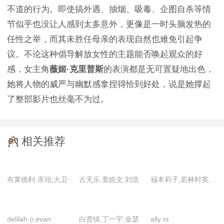
不道的行为。即使搞外遇、抽烟、吸毒、企图自杀等情
节似乎也没让人感到太多意外，更像是一时头脑发热的
任性之举，而其未胜任母亲的表现自然也难免引起争
议。不论这种倡导解放女性的主题能否唤起观众的好
感，女主角
薇姬·克里普斯
的表演都是无可置疑地出色，
她将人物的威严与幽默感拿捏得恰到好处，说是她撑起
了整部影片也丝毫不为过。
相关推荐
布莱德利·库珀,大卫·
古天乐,姜皓文,刘浩
福本莉子,若林时英,
莫斯科维茨,戴夫·巴
良,刘嘉玲,刘青云,麦
神尾枫珠,松大航也,
蒂斯塔,范·迪塞尔,凯
天枢,万国鹏,吴倩,谢
尾野真千子,佐藤浩
delilah o,evan
白贤镇,丁一宇,金瑟
ally ni
伦·吉兰,凯文·贝肯,
君豪,张家辉
市,佐野晶哉