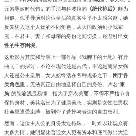
元素导致时代错乱的手法与科波拉的
《绝代艳后》
颇为
相似。似乎导演对这位皇后的真实生平不太感兴趣，她
反复切入这个人物的不同角色，从大国政治到小我家
庭，在君主、妻子和母亲的身份之间切换，逐渐引出
女
性的生存困境
。
这部影片其实和导演上一部作品《我脚下的土地》有异
曲同工的探讨，不论在现代还是古代，不论是商界女强
人还是公主皇后，女人始终活在各种规条之下，
困于各
类角色里
，无法真正自由地选择自己的身份。片名“
束
胸
”的隐喻浅显易懂，指为了穿衣美丽，不得不严格节食
保持身材，美其名曰为了健康美态，实则是女性在男权
社会里遭受束缚，被剥夺了选择与表达的自由权利。
然而，这位主人公的身份太过特殊，一时难以让观众有
太多共情，她明显比普通女人更有资本和底气做出大逆