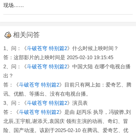
现场……
相关问答
1、问：《
斗破苍穹 特别篇2
》什么时候上映时间？
答：这部影片的上映时间是 2025-02-10 19:15:45
2、问：《
斗破苍穹 特别篇2
》中国大陆 在哪个电视台播
出？
答：《
斗破苍穹 特别篇2
》目前只有网上如：爱奇艺、腾
讯、优酷、等播出、没有在电视台播。
3、问：《
斗破苍穹 特别篇2
》演员表
答：《
斗破苍穹 特别篇2
》是由 赵丙乐 执导，冯骏骅,刘
北辰,王宇航,谢添天,袁国庆 领衔主演的动画、奇幻、冒
险、国产动漫。该剧于2025-02-10 在腾讯、爱奇艺、优