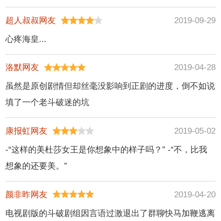
超人叔叔网友
2019-09-29
心疼海皇...
洛默网友
2019-04-28
虽然是原创剧情但却丝毫没影响到正剧的进度，倒不如说
填了一个老斗破迷的坑
康报虹网友
2019-05-02
-“这样的美杜莎女王是你想象中的样子吗？” -“不，比我
想象的还要美。”
颜非昨网友
2019-04-20
电视剧版的斗破剧组因言语过激退出了群聊快马加鞭逃离