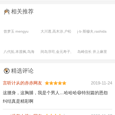
相关推荐
曾梦玉 mengyu
大川透,高木涉,户松
j·b·斯穆夫,rashida
zeng,陈张太康,钱文
遥,内山昂辉,兴津和
olayiwola,slink
青,陶典
幸,悠木碧
johnson,杰·费罗尔,
八代拓,本渡枫,鸟海
间岛淳司,金元寿子,
岛崎信长 井上麻里
马尔赛·马丁,诺曼·利
浩辅,浅沼晋太郎,森
金子彩花,日冈夏美,
奈 竹达彩奈 野水伊
尔,伊薇特·尼科尔·布
川智之,田丸笃志,小
日高里菜,桑原由気,
织 真田麻美 内田真
朗
精选评论
原好美,兴津和幸,增
石上静香,小林裕介
礼 布里德卡特·塞拉·
田俊树,种崎敦美
惠美 茅原实里 真野
言听计从的赤赤网友
2019-11-24
步 生天目仁美 影山
这腰身，这胸脯，我是个男人…哈哈哈😄特别篇的恩怨
纠结真是精彩啊