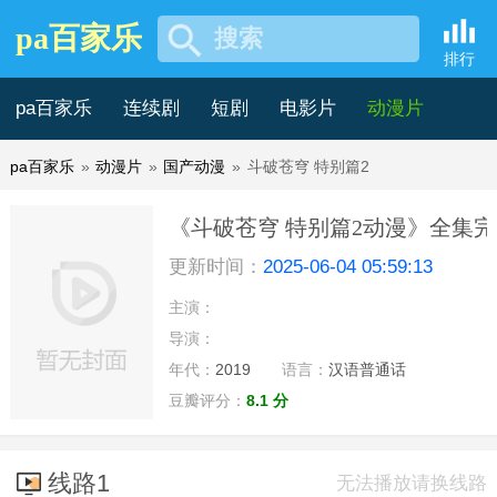
pa百家乐
搜索
排行
pa百家乐
连续剧
短剧
电影片
动漫片
pa百家乐
»
动漫片
»
国产动漫
»
斗破苍穹 特别篇2
记录片
综艺片
《斗破苍穹 特别篇2动漫》全集完
更新时间：
2025-06-04 05:59:13
观看 -pa百家乐
主演：
完结
导演：
年代：
2019
语言：
汉语普通话
豆瓣评分：
8.1 分
线路1
无法播放请换线路