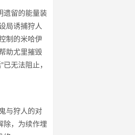
明遗留的能量装
设局诱捕狩人
控制的米哈伊
帮助尤里摧毁
”已无法阻止，
鬼与狩人的对
解除，为续作埋