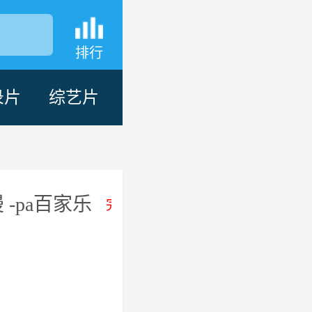
排行
录片
综艺片
-pa百家乐
完结