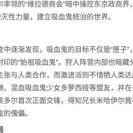
尔率领的“维拉德商会”暗中操控东京政商界
得毁灭性力量，建立吸血鬼统治的世界。
查中逐渐发现，吸血鬼的目标不仅是“匣子”
封印的“始祖吸血鬼”。狩人阵营内部也暗藏
主张与人类合作，而激进派则不惜牺人类达
濑、混血吸血鬼少女多萝西娅等盟友，并在
奥多尔首次正面交锋，得知兄长米哈伊尔竟
鬼的傀儡。
局