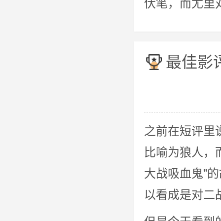
伏笔，而尤里
最佳影
之前在短评里
比喻为狼人，
大战吸血鬼”
以看成是对二