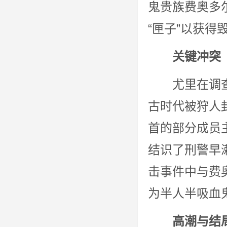
鬼贵族费奥多
“匣子”以获
关键冲突
尤里在调
古时代被狩人
首的部分成员
结识了刑警早
击事件中与费
为半人半吸血
高潮与结