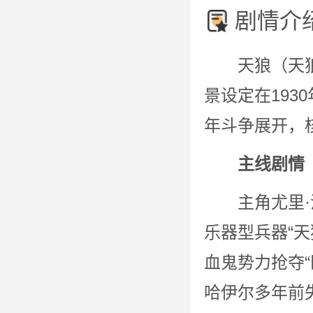
剧情介
天狼（天狼 sir
景设定在193
年斗争展开，
主线剧情
主角尤里
乐器型兵器“天
血鬼势力抢夺
哈伊尔多年前