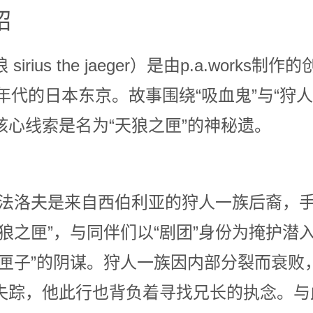
绍
ius the jaeger）是由p.a.works
0年代的日本东京。故事围绕“吸血鬼”与“狩
核心线索是名为“天狼之匣”的神秘遗。
·法洛夫是来自西伯利亚的狩人一族后裔，
狼之匣”，与同伴们以“剧团”身份为掩护潜
“匣子”的阴谋。狩人一族因内部分裂而衰败
失踪，他此行也背负着寻找兄长的执念。与