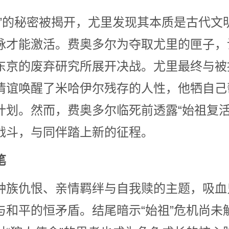
子”的秘密被揭开，尤里发现其本质是古代文
脉才能激活。费奥多尔为夺取尤里的匣子，
东京的废弃研究所展开决战。尤里最终与被
情谊唤醒了米哈伊尔残存的人性，他牺自己
计划。然而，费奥多尔临死前透露“始祖复活
战斗，与同伴踏上新的征程。
笔
种族仇恨、亲情羁绊与自我赎的主题，吸血
与和平的恒矛盾。结尾暗示“始祖”危机尚未