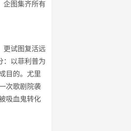
，企图集齐所有
，更试图复活远
分：以菲利普为
成目的。尤里
一次歌剧院袭
被吸血鬼转化