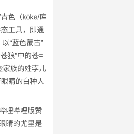
色（köke/库
形态工具，即通
，以“蓝色蒙古”
“苍狼”中的苍=
金家族的姓孛儿
蓝眼睛的白种人
哔哩哔哩版赞
眼睛的尤里是