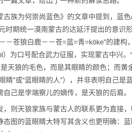
的一篇文章，给出了一种新的解读思路。
古族为何崇尚蓝色》的文章中提到，蓝色/青
北元时期统一漠南蒙古的达延汗提出的意识
－－苍狼白鹿－－苍=蓝=青=köke”的建构
ngrol）为口号配合武力征服，实现蒙古中兴。
不是天狼的毛色，而是其眼睛的颜色；而黄
眼睛”或“蓝眼睛的人”），并非表明自己是
榜自己是孛端察儿的嫡传，是天狼的后裔。
发，则天狼家族与蒙古人的联系更为直接，
静态图的蓝眼睛大特写其含义也更明确：蓝