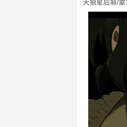
天狼星后裔/蒙古人，