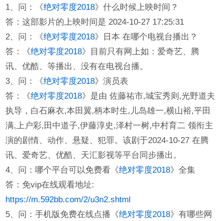
1、问：《
绝对零度2018
》什么时候上映时间？
答：这部影片的上映时间是 2024-10-27 17:25:31
2、问：《
绝对零度2018
》日本 在哪个电视台播出？
答：《
绝对零度2018
》目前只有网上如：爱奇艺、腾
讯、优酷、等播出、没有在电视台播。
3、问：《
绝对零度2018
》演员表
答：《
绝对零度2018
》是由 佐藤祐市,城宝秀则,光野道夫
执导，白石麻衣,本田翼,柄本时生,儿岛雄一,横山裕,平田
满,上户彩,田中道子,伊藤淳史,泽村一树,中村育二 领衔主
演的剧情、动作、悬疑、犯罪。该剧于2024-10-27 在腾
讯、爱奇艺、优酷、天汇影视等平台同步播出。
4、问：哪个平台可以免费看《
绝对零度2018
》全集
答：免vip在线观看地址:
https://m.592bb.com/2/u3n2.shtml
5、问：手机版免费在线点播《
绝对零度2018
》有哪些网