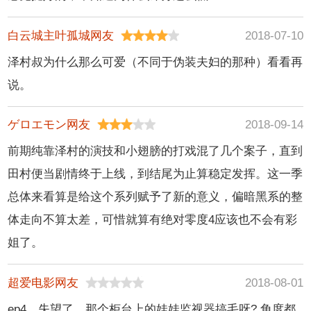
白云城主叶孤城网友
2018-07-10
泽村叔为什么那么可爱（不同于伪装夫妇的那种）看看再
说。
ゲロエモン网友
2018-09-14
前期纯靠泽村的演技和小翅膀的打戏混了几个案子，直到
田村便当剧情终于上线，到结尾为止算稳定发挥。这一季
总体来看算是给这个系列赋予了新的意义，偏暗黑系的整
体走向不算太差，可惜就算有绝对零度4应该也不会有彩
姐了。
超爱电影网友
2018-08-01
ep4，失望了。那个柜台上的娃娃监视器搞毛呀? 角度都