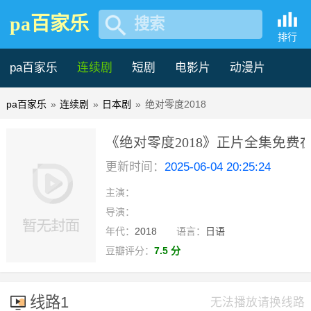
pa百家乐
搜索
排行
pa百家乐
连续剧
短剧
电影片
动漫片
pa百家乐
»
连续剧
»
日本剧
»
绝对零度2018
记录片
综艺片
《绝对零度2018》正片全集免费
更新时间：
2025-06-04 20:25:24
-pa百家乐
主演：
已完结
导演：
年代：
2018
语言：
日语
豆瓣评分：
7.5 分
线路1
无法播放请换线路