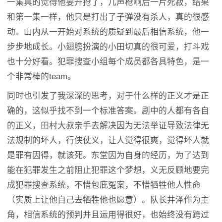
一集真的觉得他要开抢了，几声枪响后一片死寂，结果
和第一集一样，他只是打出了子弹没有杀人，真的很感
动。山内从一开始对系统的质疑到最后相信系统，他一
步步地成长。小翅膀扮演的小田切真的很可爱，打斗戏
也十分好看。犯罪搜查小组每个成员都各具特色，是一
个非常棒的team。
同时也引发了我深深的思考，对于什么样的正义才是正
确的，这似乎找不到一个标准答案。剧中的人都有各自
的正义，田村大叔亲手去解决因为无法举证导致法律无
法规制的坏人，行侠仗义，让人觉得很爽，觉得坏人就
是罪有因得，就该死。东堂因为自身的经历，为了达到
能在犯罪发生之前阻止犯罪这个梦想，义无反顾地要完
成犯罪搜查系统，不惜包庇冤案，不惜牺牲他人性命
（实质上让他自己去牺牲他也愿意）。队长井泽作为主
角，相信系统的预判并且运用得很好，也始终没有跨过