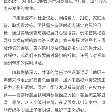
止系统”，对潜在犯罪者的行为数据进行筛查，提前介入
尚未发生的案件。
每集聚焦不同社会议题：网络暴力、跟狂、家庭虐
待、职场霸凌等。团队需在有限时间内锁定高风险目
标，通过实地调查与嫌犯展开心理博弈。例如首集揭露
网红直播背后的教唆杀人阴谋；第三集探讨独居老人遭
险诈骗的困境；第六集则涉及校园霸凌引发的仇计划。
过程中，成员们不仅要面对嫌犯的抵抗，还需应对系统
漏洞带来的误判风险。
随着剧情深入，井泽的隐秘过往逐渐浮现。他因三
年前未能阻止好友自杀而自责，加入未然犯罪搜查班正
是为了弥补遗憾。同时，团队发现系统背后存在权力干
预——警察厅高层试利用数据操控舆论，甚至掩盖客丑
闻。最终，众人突破制束缚，在议员女儿绑架案中，以
非传统手段阻止了治阴谋，维护了正义初心。