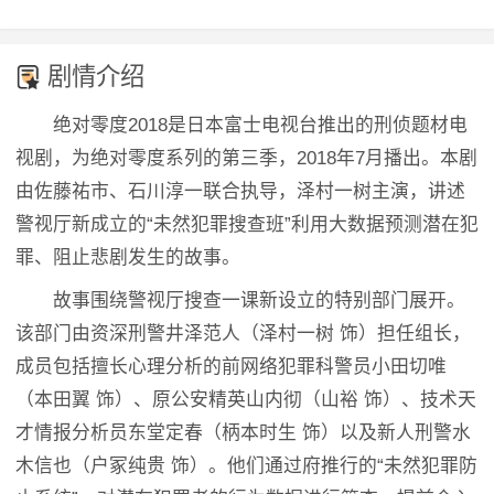
剧情介绍
绝对零度2018是日本富士电视台推出的刑侦题材电
视剧，为绝对零度系列的第三季，2018年7月播出。本剧
由佐藤祐市、石川淳一联合执导，泽村一树主演，讲述
警视厅新成立的“未然犯罪搜查班”利用大数据预测潜在犯
罪、阻止悲剧发生的故事。
故事围绕警视厅搜查一课新设立的特别部门展开。
该部门由资深刑警井泽范人（泽村一树 饰）担任组长，
成员包括擅长心理分析的前网络犯罪科警员小田切唯
（本田翼 饰）、原公安精英山内彻（山裕 饰）、技术天
才情报分析员东堂定春（柄本时生 饰）以及新人刑警水
木信也（户冢纯贵 饰）。他们通过府推行的“未然犯罪防