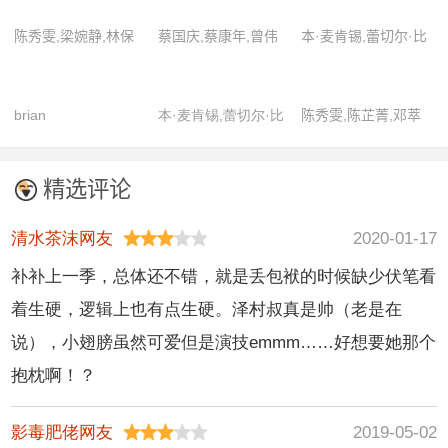
陈秀雯,梁婉静,林保
蔡国庆,蔡康年,曾伟
本·麦肯锡,蕾切尔·比
怡,欧阳震华,陶大宇
权,陈狄克,陈勉良,陈
尔森,米莎·巴顿,亚当
念君,陈秀珠,邓萃雯,
·布罗迪
brian
本·麦肯锡,蕾切尔·比
陈秀雯,陈芷菁,邓萃
邓一君,冯素波,关菁,
hutchinson,david
尔森,米莎·巴顿,亚当
雯,林保怡,欧阳震华,
郭政鸿,郭卓桦,嘉浚,
burns,ken
·布罗迪
苏永康,陶大宇,宣萱
李启杰,梁葆贞,梁辉
精选评论
klonsky,loretta
宗,廖丽丽,林家栋,刘
fisher,sarah isaacs
乔方,卢海鹏,马德钟,
清水茶沫网友
2020-01-17
秦沛,邵卓尧,佘诗曼,
补补上一季，总体还不错，就是丢包袱的时候缺少伏笔看
宋芝龄,孙季卿,王青,
着生硬，逻辑上也有点生硬。泽村叔真是帅（老是在
韦家雄,魏惠文,徐荣,
说），小翅膀虽然可爱但是演技emmm……好想要她那个
雪妮,杨婉仪,杨雯薏,
殷樱,尤程,虞天伟,元
抱枕啊！？
华,张汉斌,张松枝
影毒肥佬网友
2019-05-02