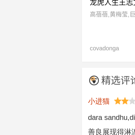
龙虎人生王志
高蓓蓓,黄梅莹,
玲,吕凉,童瑶,王
文,杨志刚,姚安濂
covadonga
赵志君
berdiñas,héctor
arteaga,maría m
精选评
小进猫
dara sand
善良展现得淋