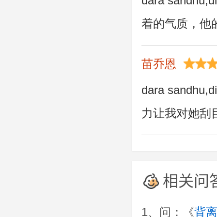
dara sand
着的气质，他
苗乔恩
dara sand
力让我对她刮
相关问
1、问：《
背