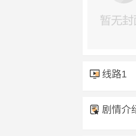
线路1
剧情介