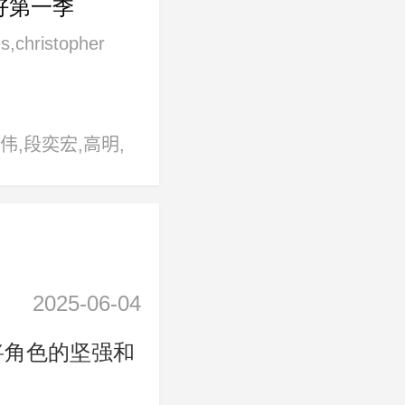
好第一季
es,christopher
uillermo
kate miles,omar
伟,段奕宏,高明,
nia mathurin,奥
传杲,李晨,李幼
加斯特,科斯马·
刘丹,刘威,马魁,孟
·雷曼,里斯·谢尔
,宋福森,万济民,
贝卡·斯塔顿,鲁
志文,杨子骅,赵
,娜塔丽·阿明,优
2025-06-04
尔科尔
，她将角色的坚强和