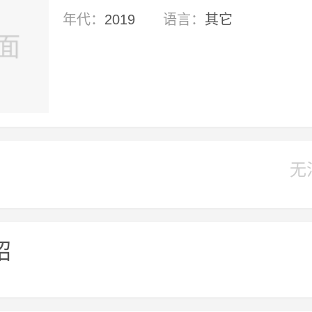
年代：
2019
语言：
其它
无
绍