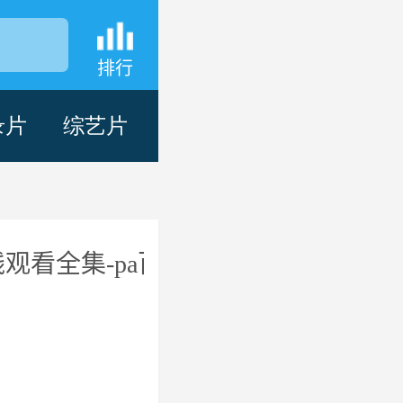
排行
录片
综艺片
观看全集-pa百家乐
已完结