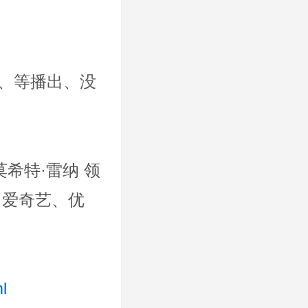
、等播出、没
a,莫希特·雷纳 领
讯、爱奇艺、优
l