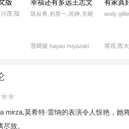
文版
幸福还有多远王志文
有家真
版
巨兴茂,陆
陈祉希,初星一,巩峥,关晓
andy gilli
志飞,王志
彤,梅婷,佟大为,王志文
dane,de,g
,张歆艺,
bedward,
宫崎骏 hayao miyazaki
常戎,陈大
osman,ta
关海龙,侯
克利·佩德
era
斌,李煜,
肖,克里斯
论
蕾,石兆琪
史密斯,丽
王奎荣,王
弗斯·琼斯
之连
素福·凯
hu,dia mirza,莫希特·雷纳的表演令人惊艳
漓尽致。