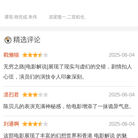
wang,曹德旺,王河
莱默,莎拉·杰茜卡·帕
克,维罗尼卡·卡维特
谭哥,杨完成,朱伟
滨家隆一,二宫和也,
京本大我,景井ひな,
满岛光,奈绪,山内健
精选评论
司,市川实日子,武田
铁矢,小手伸也
戳懒猫
2025-06-04
无穷之路[电影解说]展现了现实与虚幻的交错，剧情扣人
心弦，演员们的演技令人印象深刻。
凛烈君
2025-06-04
陈贝儿的表演充满神秘感，给电影增添了一抹诡异气息。
刘通啊
2025-06-04
这部电影展现了丰富的幻想世界和香港 电影解说 的魅