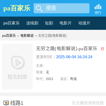
pa百家乐
搜索
排行
pa百家乐
连续剧
短剧
电影片
动漫片
pa百家乐
»
电影解说
»
无穷之路[电影解说]
记录片
综艺片
无穷之路[电影解说]-pa百家乐
已
更新时间：
2025-06-04 16:24:24
主演：
导演：
无
年代：
2021
语言：
粤语
线路1
无法播放请换线路