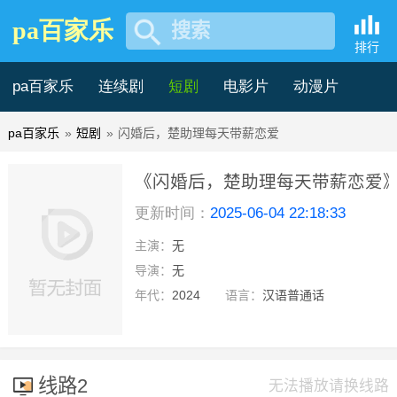
pa百家乐
搜索
排行
pa百家乐
连续剧
短剧
电影片
动漫片
pa百家乐
»
短剧
»
闪婚后，楚助理每天带薪恋爱
记录片
综艺片
《闪婚后，楚助理每天带薪恋爱
更新时间：
2025-06-04 22:18:33
费在线观看 -pa百家乐
主演：
无
完结
导演：
无
年代：
2024
语言：
汉语普通话
线路2
无法播放请换线路