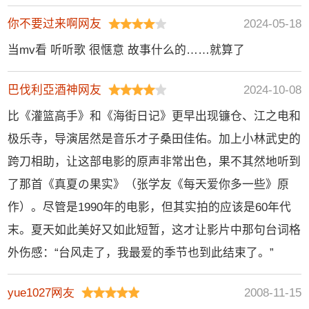
尼·索罗菲瓦,托马索·
你不要过来啊网友
2024-05-18
巴西利,亚历山德罗·
布雷萨内罗
当mv看 听听歌 很惬意 故事什么的……就算了
巴伐利亞酒神网友
2024-10-08
比《灌篮高手》和《海街日记》更早出现镰仓、江之电和
极乐寺，导演居然是音乐才子桑田佳佑。加上小林武史的
跨刀相助，让这部电影的原声非常出色，果不其然地听到
了那首《真夏の果实》（张学友《每天爱你多一些》原
作）。尽管是1990年的电影，但其实拍的应该是60年代
末。夏天如此美好又如此短暂，这才让影片中那句台词格
外伤感：“台风走了，我最爱的季节也到此结束了。”
yue1027网友
2008-11-15