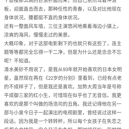
十层楼那么高的巨浪扑面而来，而自己依然驾着冲浪
板，迎面直击而去，那种任性的青春，以及对比他现在
身体状况，腰都挺不直的身体状况。
还有一整面风车墙，三位主演悠闲地乘着海边小镇上，
凉爽的海风，慢慢走过的美景。
大概印象，对于这部电影剩下的也就只有这些了，连主
题等等都完全忘得一干二净，但是为什么还是念念不忘
呢？不知道。
清水美砂不用说了，是我从93年就开始喜欢的日本女明
星，虽然现在再在《22岁的分别》里看到，已经有点老
的不成样子了，但是我还是喜欢。加势大周当年是号称
平成御三家的红小生，可惜现在似乎也了无音信。我更
喜欢的是那个叫做的场浩司的丑角。我还记得他在另一
部与小泉今日子一起演出的电视剧里，曾经说过这样一
段话。因为我是一个转转杯，所以每个女孩子在失恋之