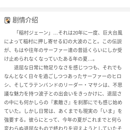
剧情介绍
「稲村ジェーン」…それは20年に一度、巨大台風
によって稲村に押し寄せる幻の大波のこと。この伝説
が、もはや往年のサーファー達の昔話くらいにしか受
け止められなくなっていたある年の夏…。
退屈な日常に物足りなさを感じつつも、それでも
なんとなく日々を過ごしつつあったサーファーのヒロ
シ、そしてラテンバンドのリーダー・マサシは、不思
議な魅力を持つ波子との出会いをきっかけに、退屈さ
の中にも何かしらの『素敵さ』を刹那にでも感じ始め
ていた。しかし日常は、あくまでも現実の「いま」を
強要する。彼らにとって、今年の夏がこれまでと何ら
変わらぬ退屈なもので終わりを迎えようとしていたそ