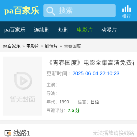
pa百家乐
搜索
排行
pa百家乐
连续剧
短剧
电影片
动漫片
pa百家乐
»
电影片
»
剧情片
»
青春国度
记录片
综艺片
《青春国度》电影全集高清免费
更新时间：
2025-06-04 22:10:23
-pa百家乐
主演：
hd
导演：
年代：
1990
语言：
日语
豆瓣评分：
7.5 分
线路1
无法播放请换线路