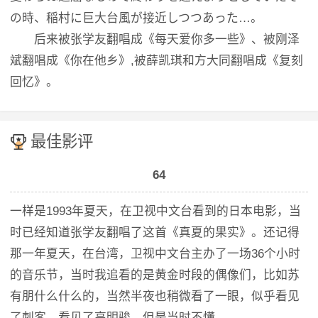
の時、稲村に巨大台風が接近しつつあった…。
后来被张学友翻唱成《每天爱你多一些》、被刚泽
斌翻唱成《你在他乡》,被薛凯琪和方大同翻唱成《复刻
回忆》。
最佳影评
64
一样是1993年夏天，在卫视中文台看到的日本电影，当
时已经知道张学友翻唱了这首《真夏的果实》。还记得
那一年夏天，在台湾，卫视中文台主办了一场36个小时
的音乐节，当时我追看的是黄金时段的偶像们，比如苏
有朋什么什么的，当然半夜也稍微看了一眼，似乎看见
了刺客，看见了高明骏，但是当时不懂。