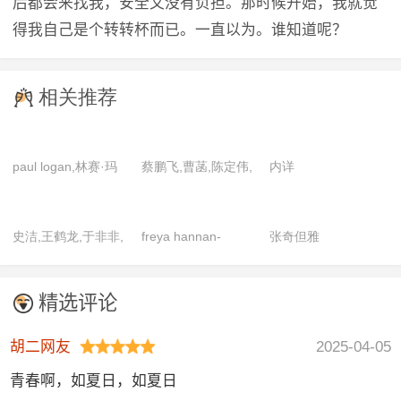
后都会来找我，安全又没有负担。那时候开始，我就觉
得我自己是个转转杯而已。一直以为。谁知道呢？
相关推荐
paul logan,林赛·玛
蔡鹏飞,曹菡,陈定伟,
内详
丽·威尔逊,迈克尔·帕
费伟妮,高博睿,郭震,
雷,明迪·蒙塔文,约翰
李若东,万斯佳,王盛,
史洁,王鹤龙,于非非,
freya hannan-
张奇但雅
尼·帕卡
伍月,伊鸣,邹超军
赵辉
mills,giorgia
trasselli,lollo
精选评论
franco,syama
rayner,安德烈亚·布
胡二网友
2025-04-05
鲁斯基,巴贝蒂达·萨
青春啊，如夏日，如夏日
乔,康妮·布里登,乔瓦