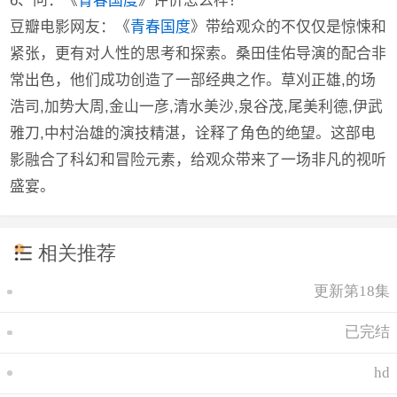
6、问：《
青春国度
》评价怎么样？
豆瓣电影网友：《
青春国度
》带给观众的不仅仅是惊悚和
紧张，更有对人性的思考和探索。桑田佳佑导演的配合非
常出色，他们成功创造了一部经典之作。草刈正雄,的场
浩司,加势大周,金山一彦,清水美沙,泉谷茂,尾美利德,伊武
雅刀,中村治雄的演技精湛，诠释了角色的绝望。这部电
影融合了科幻和冒险元素，给观众带来了一场非凡的视听
盛宴。
相关推荐
更新第18集
已完结
hd