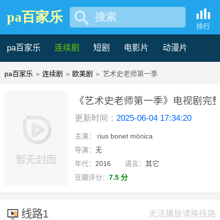
pa百家乐
搜索
排行
pa百家乐
连续剧
短剧
电影片
动漫片
pa百家乐
»
连续剧
»
欧美剧
»
艺术史老师第一季
记录片
综艺片
《艺术史老师第一季》电视剧完整
更新时间：
2025-06-04 17:34:20
百家乐
主演：
rius bonet mònica
已完结
导演：
无
年代：
2016
语言：
其它
豆瓣评分：
7.5 分
线路1
无法播放请换线路