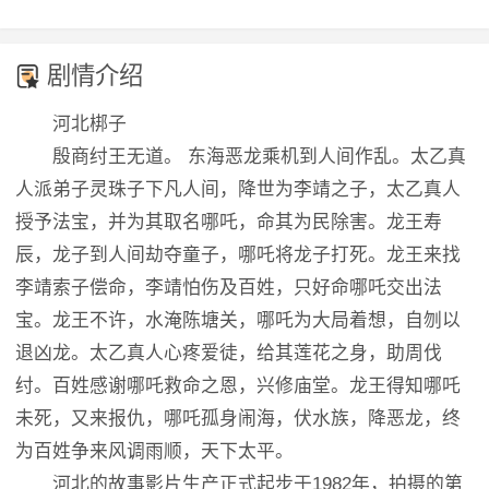
剧情介绍
河北梆子
殷商纣王无道。 东海恶龙乘机到人间作乱。太乙真
人派弟子灵珠子下凡人间，降世为李靖之子，太乙真人
授予法宝，并为其取名哪吒，命其为民除害。龙王寿
辰，龙子到人间劫夺童子，哪吒将龙子打死。龙王来找
李靖索子偿命，李靖怕伤及百姓，只好命哪吒交出法
宝。龙王不许，水淹陈塘关，哪吒为大局着想，自刎以
退凶龙。太乙真人心疼爱徒，给其莲花之身，助周伐
纣。百姓感谢哪吒救命之恩，兴修庙堂。龙王得知哪吒
未死，又来报仇，哪吒孤身闹海，伏水族，降恶龙，终
为百姓争来风调雨顺，天下太平。
河北的故事影片生产正式起步于1982年，拍摄的第