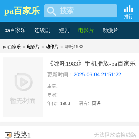
pa百家乐
搜索
排行
pa百家乐
连续剧
短剧
电影片
动漫片
pa百家乐
»
电影片
»
动作片
»
哪吒1983
记录片
综艺片
《哪吒1983》手机播放-pa百家乐
更新时间：
2025-06-04 21:51:22
主演：
导演：
年代：
1983
语言：
国语
线路1
无法播放请换线路