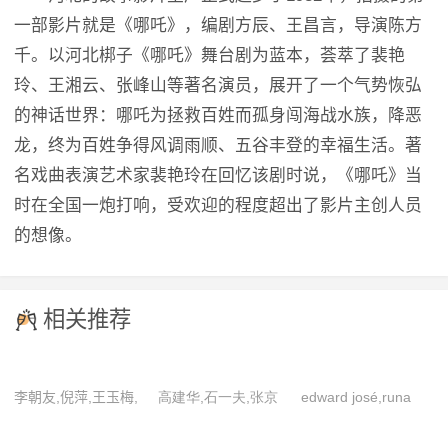
一部影片就是《哪吒》，编剧方辰、王昌言，导演陈方
千。以河北梆子《哪吒》舞台剧为蓝本，荟萃了裴艳
玲、王湘云、张峰山等著名演员，展开了一个气势恢弘
的神话世界：哪吒为拯救百姓而孤身闯海战水族，降恶
龙，终为百姓争得风调雨顺、五谷丰登的幸福生活。著
名戏曲表演艺术家裴艳玲在回忆该剧时说，《哪吒》当
时在全国一炮打响，受欢迎的程度超出了影片主创人员
的想像。
相关推荐
李朝友,倪萍,王玉梅,
高建华,石一夫,张京
edward josé,runa
于千
hodges,theda bara