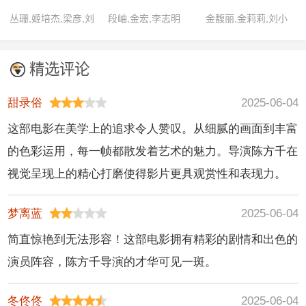
丛珊,姬培杰,梁彦,刘
段岫,金宏,李志明
金馥丽,金莉莉,刘小
万琪,马琳,时芝祥,王
宁,马晓晴,马迎春,王
佳艺,张伟欣,章健,周
安庆,詹靖波,张建民,
精选评论
燕
郑建华,朱雷
甜录俗
2025-06-04
这部电影在美学上的追求令人赞叹。从细腻的画面到丰富
的色彩运用，每一帧都散发着艺术的魅力。导演陈方千在
视觉呈现上的精心打磨使得影片更具观赏性和表现力。
梦离蓝
2025-06-04
简直惊艳到无法形容！这部电影拥有精彩的剧情和出色的
演员阵容，陈方千导演的才华可见一斑。
冬佟佟
2025-06-04