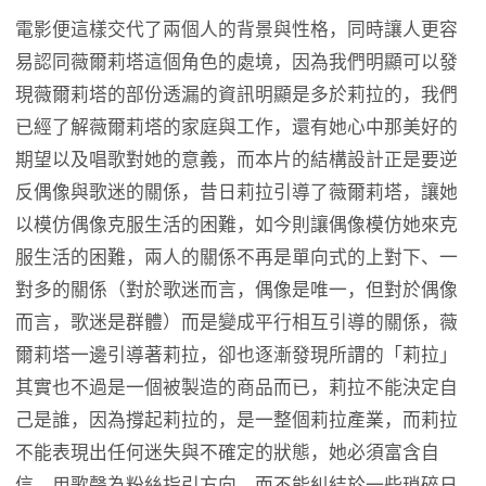
電影便這樣交代了兩個人的背景與性格，同時讓人更容
易認同薇爾莉塔這個角色的處境，因為我們明顯可以發
現薇爾莉塔的部份透漏的資訊明顯是多於莉拉的，我們
已經了解薇爾莉塔的家庭與工作，還有她心中那美好的
期望以及唱歌對她的意義，而本片的結構設計正是要逆
反偶像與歌迷的關係，昔日莉拉引導了薇爾莉塔，讓她
以模仿偶像克服生活的困難，如今則讓偶像模仿她來克
服生活的困難，兩人的關係不再是單向式的上對下、一
對多的關係（對於歌迷而言，偶像是唯一，但對於偶像
而言，歌迷是群體）而是變成平行相互引導的關係，薇
爾莉塔一邊引導著莉拉，卻也逐漸發現所謂的「莉拉」
其實也不過是一個被製造的商品而已，莉拉不能決定自
己是誰，因為撐起莉拉的，是一整個莉拉產業，而莉拉
不能表現出任何迷失與不確定的狀態，她必須富含自
信，用歌聲為粉絲指引方向，而不能糾結於一些瑣碎日