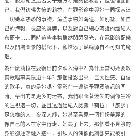
麼，觀眾知道這名女子是方才她的拯救者，但也僅此而
已。我們彷彿失憶的莉拉，在觀影途中與她一同探索這
一切她本熟悉的事物，這些事物如海邊、如別墅、如自
己的海報、長塵的獎牌，以及對自己細心呵護的經紀人
布蘭卡……同時這些事物雖然閃閃發光，在電影的配樂
以及開場圖景的搭配下，卻增添了幾絲源自不可知的魔
魅。
為什麼莉拉在要復出前夕跌入海中？為什麼當初她要放
棄歌唱事業隱退十年？那個投影出來，巨大性感、自信
的歌手，真的是她嗎？電影在一邊給予觀眾資訊的同
時，帶出的是更多的迷惑，我們跟隨著迷失的偶像生冷
的注視這一切，並且透過經紀人認識「莉拉」「應該」
是怎樣的人，夜深人靜，她甚至看見一個打扮華麗的，
像自己的人在家中行走，她跟了上去，那個看不見臉的
身影卻逐漸融入牆中，引領人的偶像此刻卻只能被引