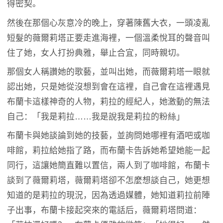
得密契。
然後在那個心灰意冷的晚上，穿著陳舊大衣，一頭凌亂
短髮的薇爾莉塔正要走進海裡，一個溫柔悅耳的聲音叫
住了她，女人打扮典雅，舉止合宜，同時親切。
那個女人稱讚她的歌藝，並叫出她，而薇爾莉塔一眼就
認出她，只是她從沒想到會在這裡，自己會在這裡遇見
布蘭卡這樣神奇的人物，莉拉的經紀人，她激動的無法
自己：「我是莉拉……我是說我是莉拉的粉絲」
布蘭卡與她談論到她的技藝，並詢問她哪裡有酒吧或咖
啡館，莉拉給她指了路，而布蘭卡告訴她希望她能一起
同行，這讓她簡直難以置信，兩人到了咖啡館，布蘭卡
談到了薇爾莉塔，薇爾莉塔卻不怎麼想談自己，她更想
知道的是莉拉的現況，因為透過媒體，她知道莉拉前陣
子出事，布蘭卡接起突來的電話后，薇爾莉塔問道：