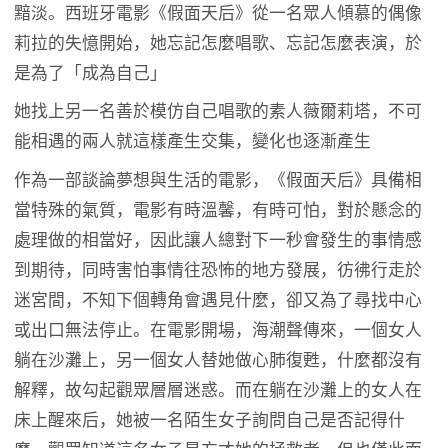
黯淡。西班牙電影《假面天后》從一名眾人傾慕的偶像
莉拉的失憶開始，她忘記怎麼唱歌、忘記怎麼表演，於
是為了「成為自己」
她找上另一名善於模仿自己唱歌的素人薇爾莉塔，不可
能相遇的兩人就這樣產生交集，變化也逐漸產生
作為一部談論夢想與生活的電影，《假面天后》具備相
當特殊的氣質，電影有時溫馨，有時可怕，對於懸念的
處理做的相當好，因此讓人總對下一秒會發生的事情感
到期待，同時害怕事情往恐怖的地方發展，彷彿行走於
迷宮間，不知下個轉角會遇見什麼，卻又為了尋找中心
或出口無法停止。在電影開場，海潮聲傳來，一個女人
躺在沙灘上，另一個女人替她做心肺復甦，什麼都沒有
解釋，故勾起觀眾層層迷惑。而在躺在沙灘上的女人在
床上醒來后，她被一名陌生女子詢問自己是否記得什