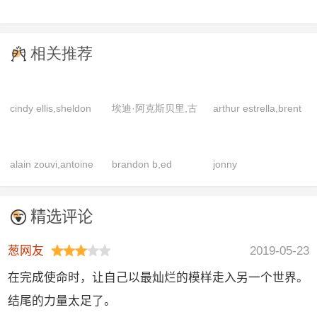
相关推荐
cindy ellis,sheldon
埃迪·阿克斯贝里,古
arthur estrella,brent
pearson
德龙·布罗斯特,乌拉·
lorenzo,dexter
阿克塞尔松
castro,harold
alain zouvi,antoine
brandon b,ed
jonny
montano,justin
vézina,christian
agresti,enrique
bjørkhaug,karoline
de,kervin
bordeleau,j,jean-
acosta,louis v.
stemre,kim kvamme
castillo,kiko
精选评论
noël brouté,pascale
arco,s·z·萨卡尔,保
montenegro,kyle
desrochers,victoria
罗·亨雷德,彼得·洛,
zenorio,mark
葱网友
2019-05-23
sio,丹妮埃尔·菲肖,罗
杜利·威尔逊,亨弗莱·
dionisio,nico
在完成使命时，让自己以最灿烂的模样走入另一个世界。
克·拉福蒂纳,马克·贝
鲍嘉,康拉德·韦特,科
taverna,rov roxas
结尾的力量太足了。
兰德,索尼娅·瓦尚,瓦
特·博伊斯,克劳德·雷