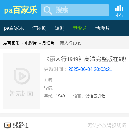
pa百家乐
搜索
排行
pa百家乐
连续剧
短剧
电影片
动漫片
pa百家乐
»
电影片
»
剧情片
»
丽人行1949
记录片
综艺片
《丽人行1949》高清完整版在线免费
更新时间：
2025-06-04 20:03:21
家乐
主演：
hd国语
导演：
年代：
1949
语言：
汉语普通话
线路1
无法播放请换线路