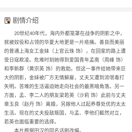
剧情介绍
20世纪40年代，海内外都笼罩在战争的阴影之中，
就被奴役和占领的华夏大地更是一片疮痍。善良而美丽
的普通上海女工金妹（上官云珠 饰），在回家的路上遭
受日寇欺凌。危难时刻她得到爱国青年孟南（周峰 饰）
和李新群（黄宗英 饰）的救助。但这一事件给她带来巨
大的阴影，金妹被厂方无情解雇，丈夫又遭到流氓毒打
失明。苦难的生活逼迫她走向社会的最黑暗角落。另一
方面，孟、李二人的朋友梁若英（沙莉 饰）此前与丈夫
章玉良（赵丹 饰）离婚，另嫁他人过起养尊处优的太太
生活。现在的丈夫投敌叛国，与孟、李他们截然对立，
若英也面临重要的选择。
本片根据田汉的同名话剧改编。