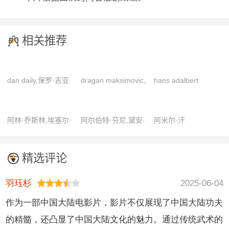
相关推荐
dan daily,保罗·吉亚
dragan maksimovic,
hans adalbert
玛提,克里夫·欧文,汤
马尔科·尼科利奇,米
schlettow,norah
姆·威尔金森,朱莉娅·
尔亚娜·卡拉诺维奇,
baring,uno henning
阿林·乔斯林,埃塞尔·
阿尔伯特·芬尼,黛安·
阿米尔·汗
罗伯茨
帕维尔·武吉西奇
巴里摩尔,戴恩·克拉
基顿
克,盖尔·拉塞尔,雷克
精选评论
斯·英格拉姆
羽珏杉
2025-06-04
作为一部中国大陆电影片，影片不仅展现了中国大陆功夫
的精髓，还凸显了中国大陆文化的魅力。通过传统武术的