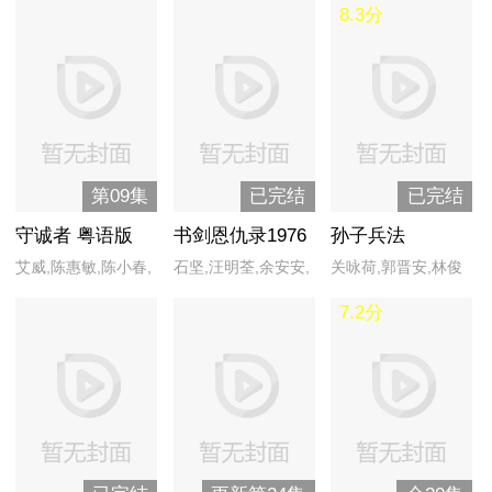
8.3分
震华,谭小环,王喜,夏
伦,李凤,李影,凌文海,
雨,向海岚,杨茜尧
刘纬民,麦天恩,阮令
涛,禢素霞,唐若青,吴
刚,吴桐,萧山仁,徐宝
凤,许英秀,余安安,张
铮,郑恕峰
第09集
已完结
已完结
守诚者 粤语版
书剑恩仇录1976
孙子兵法
艾威,陈惠敏,陈小春,
石坚,汪明荃,余安安,
关咏荷,郭晋安,林俊
成家宏,韩雪,何润东,
郑少秋
贤,莫少聪,吴毅将,郑
7.2分
黄嘉乐,李丽珍,李治
则仕
廷,李子雄,任达华,隋
凯,汤加文,汤镇业,吴
嘉龙,伍咏薇,熊黛林,
张国强