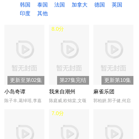
韩国
泰国
法国
加拿大
德国
英国
印度
其他
8.0分
更新至第02集
第27集完结
更新第10集
小岛奇谭
我来自潮州
麻雀乐团
陈子丰,葛绰瑶,李嘉
陈庭威,欧锦棠,文颂
郭柏妍,郭子健,何启
慧,林颖彤,骆振伟,王
娴,谢雪心,杨恭如
南,胡敏芝,黄庭锋,嘉
7.0分
颂茵,吴启洋,许宝恒,
骏,姜大卫,李佳芯,梁
钟卓颖
荺苓,廖家爵,潘芳芳,
谭俊彦,韦家雄,吴兆