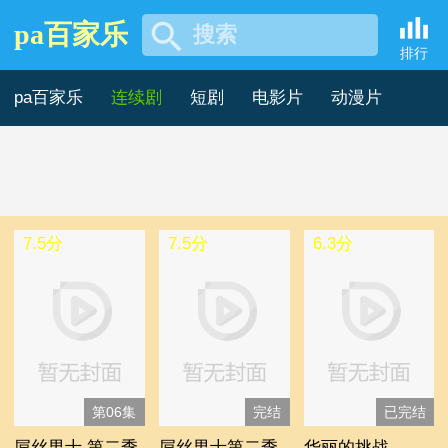
pa百家乐
搜索
热播连续剧香港剧-pa百家乐
排行
pa百家乐
连续剧
短剧
电影片
动漫片
记录片
综艺片
7.5分
7.5分
6.3分
第06集
完结
已完结
屌丝男士 第二季
屌丝男士第二季
华丽的挑战