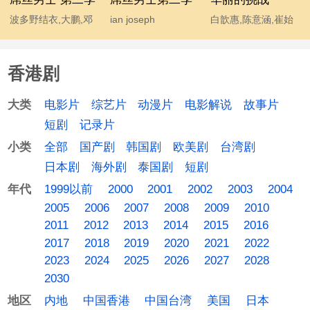
波多野结衣,大鹏,邓
ian joseph
白歆惠,陈意涵,崔始
超,宫睿,韩寒,贾玲,姜
somerhalder,mc石
源,金勤,李东海,许玮
涛,李响,林志玲,柳岩,
头,波多野结衣,大鹏,
甯
香港剧
马丽,汤唯,王小利,王
韩寒,后舍男生,蓝燕,
学兵,王学圻,温兆伦,
林志玲 chiling lin,柳
电影片
综艺片
动漫片
电影解说
故事片
大类
吴思凡,吴秀波,肖旭,
岩 yan liu,马丽,汤唯,
短剧
记录片
杨幂,伊恩·萨默海尔
温兆伦,吴秀波,杨幂
全部
国产剧
韩国剧
欧美剧
台湾剧
小类
德,于嘉,袁成杰
日本剧
海外剧
泰国剧
短剧
1999以前
2000
2001
2002
2003
2004
年代
2005
2006
2007
2008
2009
2010
2011
2012
2013
2014
2015
2016
2017
2018
2019
2020
2021
2022
2023
2024
2025
2026
2027
2028
2030
内地
中国香港
中国台湾
美国
日本
地区