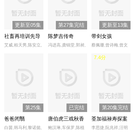
麟,冼灏英,谢东闵,张
汉斌,庄易羚
更新至05集
第27集完结
更新至13集
社畜再培训先导
陈梦吉传奇
带剑女孩
计划
艾威,栢天男,陈安立,
冯进高,龚锦堂,郭昶,
蔡佩珊,曾诗梅,曾文
高翰文,姜文杰,林宣
黄一飞,李颖,林海海,
伟,陈佳艺,陈锦宏,邓
7.4分
妤,麦沛东,孙慧雪,唐
潘结,王蓓,吴孟达,易
伟德,管雪梅,郭坤耀,
浩然,王智德,张洁莲,
智远,张东升,张茜,张
洪凌,黄晶玲,黄俊雄,
周祉君
卫健,郑国霖,卓凡
黎沸挥,黎格欣,梁嘉
靖,林昭婷,戚玉武,谢
芷萱,徐鸣杰,许瑞奇,
杨世彬,郑六月,郑颖,
第25集
已完结
第20集完结
朱秀凤,卓芳娴
爸爸闭翳
唐伯虎三戏秋香
荃加福禄寿探案
普通话版
白茵,韩马利,黎诺懿,
鲍汉琳,车保罗,陈植
李思捷,阮兆祥,汪明
麦长青,蒙嘉慧,欧阳
槐,陈中坚,冯真,关伟
荃,王祖蓝