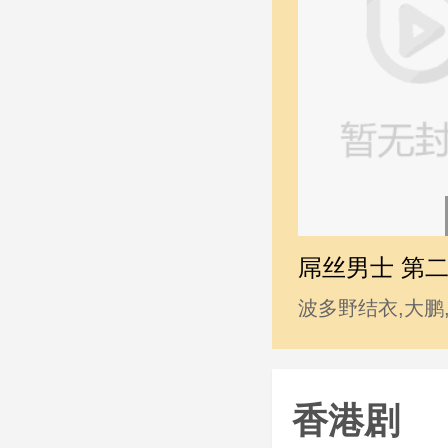
屌丝男士 第
波多野结衣,大鹏
睿,韩寒,贾玲,姜
志玲,柳岩,马丽,
香港剧
利,王学兵,王学圻