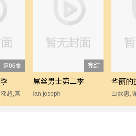
第06集
完结
二季
屌丝男士第二季
华丽的
,邓超,宫
ian joseph
白歆惠,
涛,李响,林
somerhalder,mc石头,波多
勤,李东
汤唯,王小
野结衣,大鹏,韩寒,后舍男
,温兆伦,
生,蓝燕,林志玲 chiling lin,