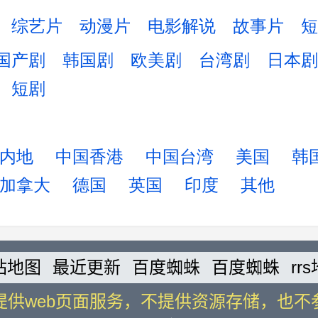
旭,杨幂,
柳岩 yan liu,马丽,汤唯,温
综艺片
动漫片
电影解说
故事片
短
,于嘉,袁
兆伦,吴秀波,杨幂
国产剧
韩国剧
欧美剧
台湾剧
日本剧
短剧
内地
中国香港
中国台湾
美国
韩
加拿大
德国
英国
印度
其他
站地图
最近更新
百度蜘蛛
百度蜘蛛
rr
提供web页面服务，不提供资源存储，也不