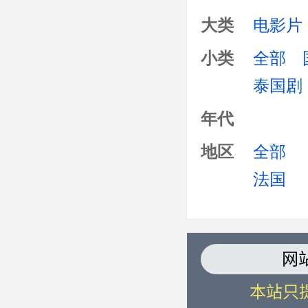
吴思凡,吴秀波,肖
大类
电影片
伊恩·萨默海尔德
小类
全部
成杰
泰国剧
年代
地区
全部
法国
网
本站只