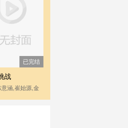
已完结
挑战
陈意涵,崔始源,金
海,许玮甯