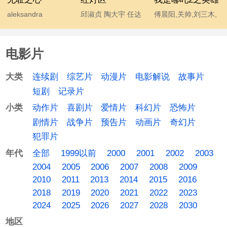
归来
aleksandra
邱淑贞 陶大宇 任达
傅晨阳,关帅,刘三木,
krivulina,jekaterina
华 舒淇 徐锦江 周嘉
青泯邑,藤新,王薇
makarova,jokubas
玲
电影片
paskevicius,tadas
baranauskas,vesta
连续剧
综艺片
动漫片
电影解说
故事片
大类
matulyte,vilma
短剧
记录片
raubaite,violeta vas,
动作片
喜剧片
爱情片
科幻片
恐怖片
小类
埃格尔·加布雷奈特,
剧情片
战争片
预告片
动画片
奇幻片
吉尔德里斯·萨维茨
犯罪片
卡斯,伊娃·鲁佩凯特
全部
1999以前
2000
2001
2002
2003
年代
2004
2005
2006
2007
2008
2009
2010
2011
2013
2014
2015
2016
2018
2019
2020
2021
2022
2023
2024
2025
2026
2027
2028
2030
地区