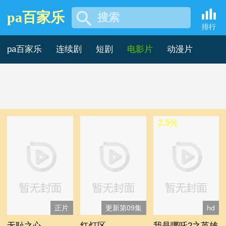
pa百家乐
搜索
2017年电影片 -pa百家乐
排行
pa百家乐
连续剧
短剧
电影片
动漫片
记录片
综艺片
2.5分
正片
更新第09集
hd
无耻之心
红灯区
我是哪吒2之英雄