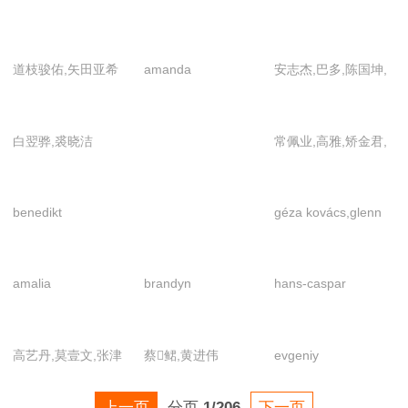
道枝骏佑,矢田亚希
amanda
安志杰,巴多,陈国坤,
子,松本润,堂本刚,堂
rawles,augie
方青卓,孔连顺,李晓
本光一,相叶雅纪,向
fantinus,gabriella
川,苏丹萍,田帅,王双
白翌骅,裘晓洁
常佩业,高雅,矫金君,
井理,小原裕贵,早见
quinlyn,jefri
宝,王迅,小爱,张峻豪,
李琦,邱仕鉴,阳巧玥
明里
nichol,lukman
张瑶
sardi,wulan guritno,
benedikt
géza kovács,glenn
汉娜·阿尔·拉希德
blaskovic,kathrin
lefchak,lee j.
anna stahl,maik van
campbell,lesley
amalia
brandyn
hans-caspar
epple,viviana ross
smith,martha
arseni,argyris
eddy,matthew kevin
gattiker,isabelle
irving,rena
xafis,maria
anderson,william
barth,马丁·拉波德
kossatz,shelley
高艺丹,莫壹文,张津
蔡鲪,黄进伟
evgeniy
skoula,marina
macdonald,艾瑞克·
thompson,艾伦·霍
赫
galich,oleksiy
kalogirou,nikos
麦柯马克,林克·贝克,
科,苏珊娜·克莱蒙
gorbunov,stanislav
上一页
分页
1/206
下一页