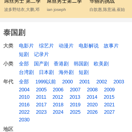
屌丝男士 第二季
屌丝男士第二季
华丽的挑战
波多野结衣,大鹏,邓
ian joseph
白歆惠,陈意涵,崔始
超,宫睿,韩寒,贾玲,姜
somerhalder,mc石
源,金勤,李东海,许玮
涛,李响,林志玲,柳岩,
头,波多野结衣,大鹏,
甯
泰国剧
马丽,汤唯,王小利,王
韩寒,后舍男生,蓝燕,
学兵,王学圻,温兆伦,
林志玲 chiling lin,柳
电影片
综艺片
动漫片
电影解说
故事片
大类
吴思凡,吴秀波,肖旭,
岩 yan liu,马丽,汤唯,
短剧
记录片
杨幂,伊恩·萨默海尔
温兆伦,吴秀波,杨幂
全部
国产剧
香港剧
韩国剧
欧美剧
小类
德,于嘉,袁成杰
台湾剧
日本剧
海外剧
短剧
全部
1999以前
2000
2001
2002
2003
年代
2004
2005
2006
2007
2008
2009
2010
2011
2012
2013
2014
2015
2016
2017
2018
2019
2020
2021
2022
2023
2024
2025
2026
2027
2030
地区