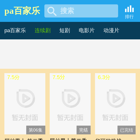
pa百家乐
搜索
2028年泰国剧 -pa百家乐
排行
pa百家乐
连续剧
短剧
电影片
动漫片
记录片
综艺片
7.5分
7.5分
6.3分
第06集
完结
已完结