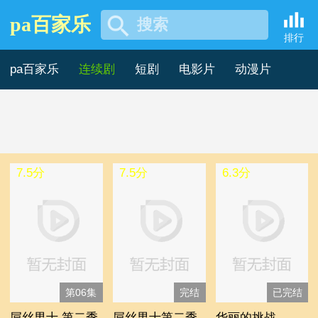
pa百家乐
搜索
法国欧美剧 -pa百家乐
排行
pa百家乐
连续剧
短剧
电影片
动漫片
记录片
综艺片
7.5分
7.5分
6.3分
第06集
完结
已完结
屌丝男士 第二季
屌丝男士第二季
华丽的挑战