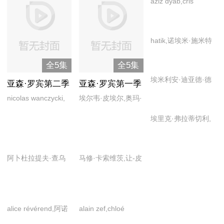
aziz dyab,cris
haris,lyna dubarry,
埃里克·格恩,奥利维
hatik,诺埃米·施米特
娅·波皮卡,丹尼尔·弗
朗西斯,吉姆·斯图格
全5集
全5集
恩,克里斯托弗·西埃
埃米利安·迪亚德·德
亚森·罗宾第二季
亚森·罗宾第一季
雷夫,拉埃蒂茨亚·伊
托夫,安娜·阿祖雷,蒂
nicolas wanczycki,
埃尔韦·皮埃尔,奥玛·
杜,马科·奥拉尼耶,马
娜拉·卓卡洛娃,弗洛
埃尔韦·皮埃尔,奥玛·
希,克洛蒂尔德·埃斯
克·基林,娜奥米·杨,
埃里克·弗拉蒂切利,
伦斯·卢瓦雷·卡耶,季
希,克洛蒂尔德·埃斯
姆,妮可·加西亚,文森
尼科莱·金斯基,帕特
艾乐蒂·纳瓦,波林·艾
奈布·特里基,路易·加
姆,妮可·加西亚,施特
特·隆迪兹
里克·麦拉海德,文森
蒂安,弗洛伦斯·卢瓦
瑞尔,洛朗·格雷维尔,
方·克雷蓬,文森特·隆
特·卡塞尔,伊娃·格
阿卜杜拉提夫·查乌
马修·卡索维茨,让-皮
雷·卡耶,吉勒·科昂,
马修·阿马立克,马修·
迪兹
林,朱莉娅·威斯科特-
奇,安娜·阿祖雷,弗洛
埃尔·达鲁森,莎拉·纪
季奈布·特里基,蕾雅·
卡索维茨,娜比哈·阿
哈顿
伦斯·卢瓦雷·卡耶,格
欧多
德吕盖,马修·德米,马
卡瑞,皮埃尔·罗谢夫,
里高利·菲托西,吉勒·
修·卡索维茨,乔纳森·
乔纳森·扎凯,萨米·
alice révérend,阿诺
alain zef,chloé
科昂,洛朗·格,马修·
扎凯,让-皮埃尔·达鲁
谢,莎拉·纪欧多,斯特
德·比纳德,阿什利·
jouannet,doby