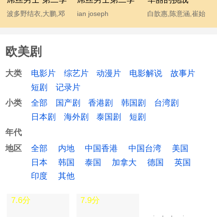
波多野结衣,大鹏,邓
ian joseph
白歆惠,陈意涵,崔始
超,宫睿,韩寒,贾玲,姜
somerhalder,mc石
源,金勤,李东海,许玮
涛,李响,林志玲,柳岩,
头,波多野结衣,大鹏,
甯
欧美剧
马丽,汤唯,王小利,王
韩寒,后舍男生,蓝燕,
学兵,王学圻,温兆伦,
林志玲 chiling lin,柳
电影片
综艺片
动漫片
电影解说
故事片
大类
吴思凡,吴秀波,肖旭,
岩 yan liu,马丽,汤唯,
短剧
记录片
杨幂,伊恩·萨默海尔
温兆伦,吴秀波,杨幂
全部
国产剧
香港剧
韩国剧
台湾剧
小类
德,于嘉,袁成杰
日本剧
海外剧
泰国剧
短剧
年代
全部
内地
中国香港
中国台湾
美国
地区
日本
韩国
泰国
加拿大
德国
英国
印度
其他
7.6分
7.9分