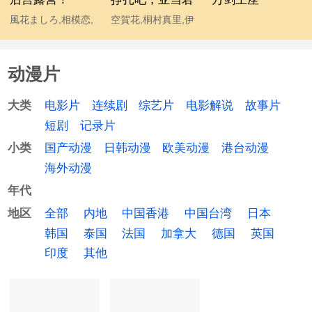
風花ましろ,相模恋,
空賀花,桐村真里,伊
雅仁,陽向葵ゅか,柚
藤静
原みう
动漫片
电影片
连续剧
综艺片
电影解说
故事片
大类
短剧
记录片
国产动漫
日韩动漫
欧美动漫
港台动漫
小类
海外动漫
年代
全部
内地
中国香港
中国台湾
日本
地区
韩国
泰国
法国
加拿大
德国
英国
印度
其他