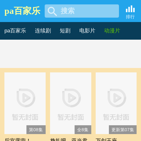
pa百家乐
搜索
美国动漫片 -pa百家乐
排行
pa百家乐
连续剧
短剧
电影片
动漫片
记录片
综艺片
第08集
全8集
更新第07集
后宫露营！
挣扎吧，亚当君
万剑王座