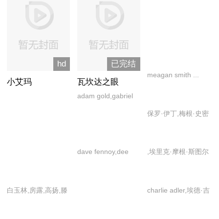
hd
已完结
meagan smith ...
小艾玛
瓦坎达之眼
gwen tennyson,paul
adam gold,gabriel
eiding ... grandpa
burr,larry herron,阿
保罗·伊丁,梅根·史密
max,tara strong ...
尼卡·诺尼·罗斯,艾丹
斯,塔拉·斯特朗
ben tennyson
·布里斯托,艾萨克·罗
宾逊-史密斯,丹娜·奎
dave fennoy,dee
,埃里克·摩根·斯图尔
里拉,加里·安东尼·威
bradley baker,paul
特,保罗·谢尔,大卫·
廉斯,克莱斯·威廉斯,
eiding
克朗姆霍茨,戴德里
白玉林,房露,高扬,滕
charlie adler,埃德·吉
林恩·惠特菲尔德,帕
克·巴德,戴恩·多诺
腾,田二喜,薛白,邹赫
尔伯特,艾伦·欧朋海
特里夏·贝尔彻,乔娜·
休,哈米什·林克莱特,
威
默,帕特·弗雷利,苏珊
肖,史蒂夫·图森特,温