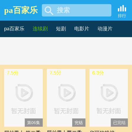
pa百家乐
搜索
法国韩国剧 -pa百家乐
排行
pa百家乐
连续剧
短剧
电影片
动漫片
记录片
综艺片
7.5分
7.5分
6.3分
第06集
完结
已完结