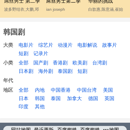
屌丝男士 第二季
屌丝男士第二季
华丽的挑战
波多野结衣,大鹏,邓
ian joseph
白歆惠,陈意涵,崔始
超,宫睿,韩寒,贾玲,姜
somerhalder,mc石
源,金勤,李东海,许玮
涛,李响,林志玲,柳岩,
头,波多野结衣,大鹏,
甯
韩国剧
马丽,汤唯,王小利,王
韩寒,后舍男生,蓝燕,
学兵,王学圻,温兆伦,
林志玲 chiling lin,柳
电影片
综艺片
动漫片
电影解说
故事片
大类
吴思凡,吴秀波,肖旭,
岩 yan liu,马丽,汤唯,
短剧
记录片
杨幂,伊恩·萨默海尔
温兆伦,吴秀波,杨幂
全部
国产剧
香港剧
欧美剧
台湾剧
小类
德,于嘉,袁成杰
日本剧
海外剧
泰国剧
短剧
年代
全部
内地
中国香港
中国台湾
美国
地区
日本
韩国
泰国
加拿大
德国
英国
印度
其他