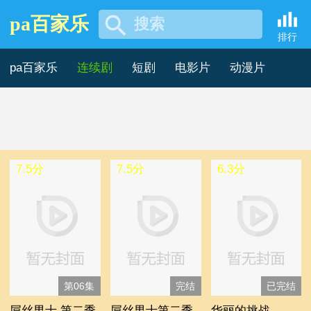
pa百家乐
搜索
台湾剧【2】 -pa百家乐
排行
pa百家乐
连续剧
短剧
电影片
动漫片
记录片
综艺片
7.5分
7.5分
6.3分
第06集
完结
已完结
屌丝男士 第二季
屌丝男士第二季
华丽的挑战