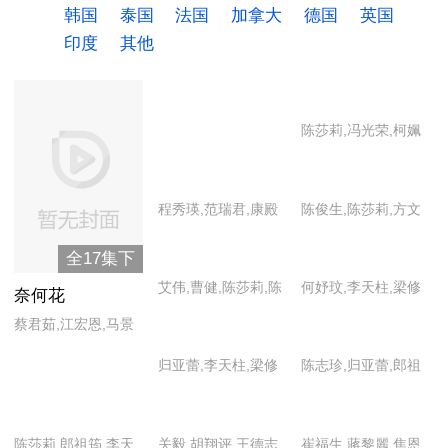
韩国
泰国
法国
加拿大
德国
英国
印度
其他
陈莎莉,冯光荣,柯姵
宇,李波,李烈,李天柱,
孙玉媚,孙子恩,王淑
程秀瑛,范瑞君,康殿
陈俊生,陈莎莉,方文
娟
宏,寇世勋,林炜,王孔
琳,江明,蒋沅,李玉芬,
全17集下
达,吴家丽,徐华凤
沈孟生,王道,张琴,赵
艾伟,曹健,陈莎莉,陈
何妤玟,李天柱,梁修
学煌,赵永馨
奈何花
彦宇,管谨宗,郭昌儒,
治,林炜,林熙蕾,孟庭
蔡君茹,江宏恩,马景
李天柱,林珮君,聂秉
丽,王耀庆,杨贵媚,杨
涛,席曼宁
归亚蕾,李天柱,梁修
陈志珍,归亚蕾,郎祖
贤,王淑娟,魏天署,温
洁玫,赵学煌
身,王淑娟
筠,李国超,林珊如,聂
惠美,席曼宁
秉贤,阮沛瑄,沈孟生,
陈莎莉,郎祖筠,李天
关毅,胡翔评,王德志,
崔福生,蔣黎麗,焦恩