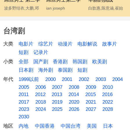
波多野结衣,大鹏,邓
ian joseph
白歆惠,陈意涵,崔始
超,宫睿,韩寒,贾玲,姜
somerhalder,mc石
源,金勤,李东海,许玮
涛,李响,林志玲,柳岩,
头,波多野结衣,大鹏,
甯
台湾剧
马丽,汤唯,王小利,王
韩寒,后舍男生,蓝燕,
学兵,王学圻,温兆伦,
林志玲 chiling lin,柳
电影片
综艺片
动漫片
电影解说
故事片
大类
吴思凡,吴秀波,肖旭,
岩 yan liu,马丽,汤唯,
短剧
记录片
杨幂,伊恩·萨默海尔
温兆伦,吴秀波,杨幂
全部
国产剧
香港剧
韩国剧
欧美剧
小类
德,于嘉,袁成杰
日本剧
海外剧
泰国剧
短剧
1999以前
2000
2001
2002
2003
2004
年代
2005
2006
2007
2008
2009
2010
2011
2012
2013
2014
2015
2016
2017
2018
2019
2020
2021
2022
2023
2024
2025
2026
2027
2028
2030
内地
中国香港
中国台湾
美国
日本
地区