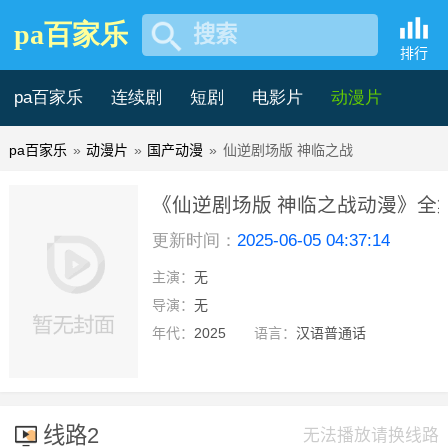
pa百家乐
搜索
排行
pa百家乐
连续剧
短剧
电影片
动漫片
pa百家乐
»
动漫片
»
国产动漫
»
仙逆剧场版 神临之战
记录片
综艺片
《仙逆剧场版 神临之战动漫》全集
更新时间：
2025-06-05 04:37:14
在线观看 -pa百家乐
主演：
无
第2集
导演：
无
年代：
2025
语言：
汉语普通话
线路2
无法播放请换线路