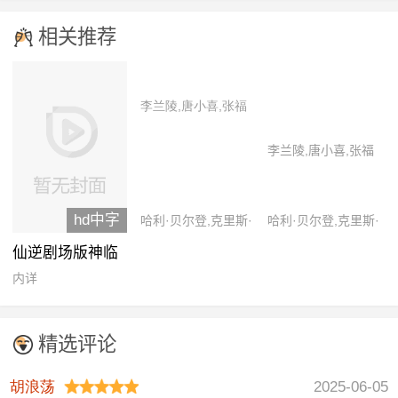
相关推荐
李兰陵,唐小喜,张福
正
李兰陵,唐小喜,张福
正
hd中字
哈利·贝尔登,克里斯·
哈利·贝尔登,克里斯·
帕内尔,萨拉·乔克,斯
帕内尔,萨拉·乔克,斯
仙逆剧场版神临
宾瑟·格拉默,伊恩·卡
宾瑟·格拉默,伊恩·卡
之战
内详
多尼
多尼
精选评论
胡浪荡
2025-06-05