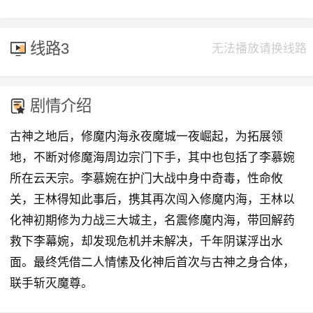
线路3
无法播放请换线路
剧情介绍
古神之地后，修魔内海永夜魔城一夜崛起，为拓展领
地，不断对修魔海周边宗门下手，其中也包括了李慕婉
所在云天宗。李慕婉在护门大战中身中奇毒，性命攸
关，王林得知此事后，携其再次闯入修魔内海，王林以
化神初期修为力战三大城主，名震修魔内海，带回解药
救下李幕婉，却发现危机并未解决，千年阴谋浮出水
面。最终凭借二人情愫及化神后首次与古神之身合体，
联手斩灭魔尊。